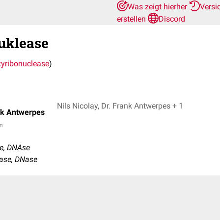
Was zeigt hierher
Versi
erstellen
Discord
uklease
yribonuclease
)
Nils Nicolay, Dr. Frank Antwerpes + 1
nk Antwerpes
in
e, DNAse
ease, DNase