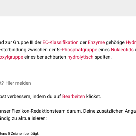
d zur Gruppe III der
EC-Klassifikation
der
Enzyme
gehörige
Hydr
Esterbindung zwischen der 5'-
Phosphatgruppe
eines
Nukleotids
u
oxylgruppe
eines benachbarten
hydrolytisch
spalten.
Klassen von Desoxyribonukleasen:
et?
Hier melden
lbst verbessern, indem du auf
Bearbeiten
klickst.
neutrale DNase" oder "Streptodornase" genannt.
 unser Flexikon-Redaktionsteam darum. Deine zusätzlichen Anga
as
und
Leber
,
Thrombozyten
und
Blutplasma
, intrazellulär wahrs
ändig zu aktualisieren:
ndrien
he Spaltung zwischen der 5'-Phosphatgruppe und der 3'-Hydrox
tens 5 Zeichen benötigt.