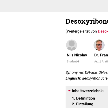
Desoxyribon
(Weitergeleitet von
Desox
Nils Nicolay
Dr. Fra
Student/in
Arzt | Ärzt
Synonyme: DN-ase, DNas
Englisch
: deoxyribonucl
Inhaltsverzeichnis
1
Definintion
2
Einteilung