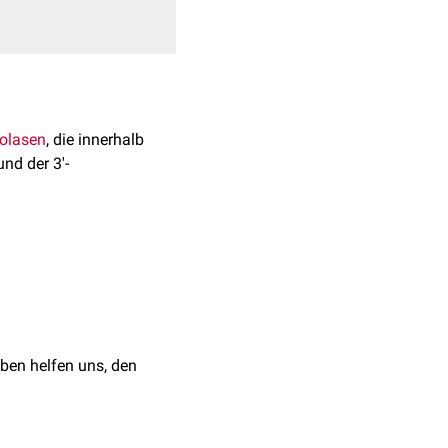
olasen
, die innerhalb
nd der 3'-
ben helfen uns, den
cheinlich vor allem in
ylgruppe zweier