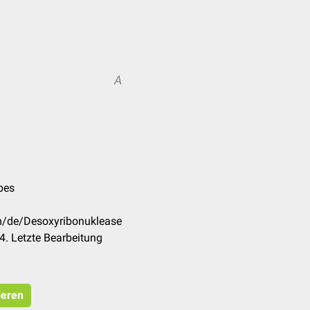
A
pes
om/de/Desoxyribonuklease
. Letzte Bearbeitung
ieren