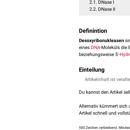
2.1
DNase I
2.2
DNase II
Definintion
Desoxyribonukleasen
sin
eines
DNA
-Moleküls die 
beziehungsweise 5'-
Hydr
Einteilung
Man unterscheidet zwei 
Artikelinhalt ist veralt
Du kannst den Artikel se
DNase I
Diese DNase wird auch "
Alternativ kümmert sich
Lokalisation:
Pankre
Artikel schnell und vollst
Nukleus
und
Mitocho
Funktion: Enzymatisc
500
Zeichen verbleibend. Mindes