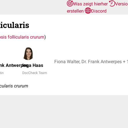
Was zeigt hierher
Versi
erstellen
Discord
licularis
sis follicularis crurum
)
Fiona Walter, Dr. Frank Antwer
ank Antwerpes
Inga Haas
tin
DocCheck Team
cularis crurum