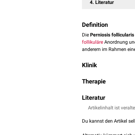
4
Literatur
Definition
Die
Perniosis follicularis
follikuläre
Anordnung un
anderem im Rahmen ein
Klinik
Klinisch
präsentiert sich 
Therapie
Papeln
, die in der Regel
pilaris sowie senkrecht 
Die Therapie entspricht d
Perniosis follicularis ist 
Literatur
Die bevorzugte Lokalisati
Artikelinhalt ist veralt
Altmeyers Enzyklopädie
Arme
und die
Glutealreg
Du kannst den Artikel se