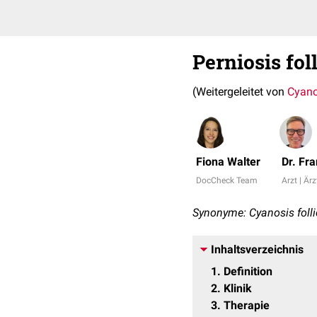
Perniosis fol
(Weitergeleitet von
Cyano
Fiona Walter
Dr. Fr
DocCheck Team
Arzt | Ärz
Synonyme: Cyanosis folli
Inhaltsverzeichnis
1
Definition
2
Klinik
3
Therapie