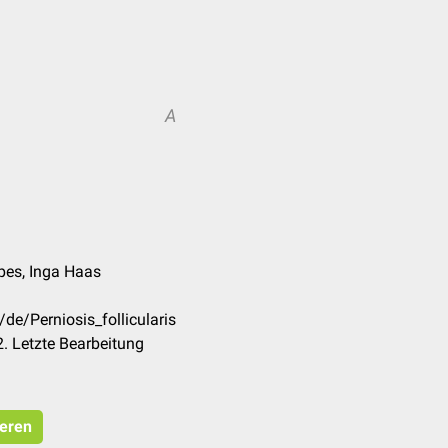
A
rpes, Inga Haas
de/Perniosis_follicularis
. Letzte Bearbeitung
ieren