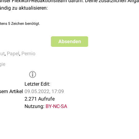
 unser Flexikon-Redaktionsteam darum. Deine zusätzlichen Anga
ändig zu aktualisieren:
tens 5 Zeichen benötigt.
Absenden
ut
,
Papel
,
Pernio
gie
Letzter Edit:
sem Artikel
09.05.2022, 17:09
2.271 Aufrufe
Nutzung:
BY-NC-SA