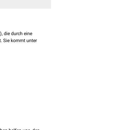
), die durch eine
t. Sie kommt unter
tehende
perifollikuläre
m ist eine Keratosis
uckreiz
der
Haut
. Die
tiden
.
l
, die Streckseiten der