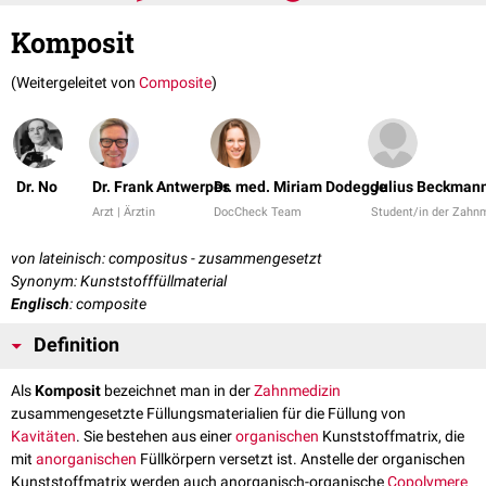
Komposit
(Weitergeleitet von
Composite
)
Dr. No
Dr. Frank Antwerpes
Dr. med. Miriam Dodegge
Julius Beckman
Arzt | Ärztin
DocCheck Team
Student/in der Zahn
von lateinisch: compositus - zusammengesetzt
Synonym: Kunststofffüllmaterial
Englisch
: composite
Definition
Als
Komposit
bezeichnet man in der
Zahnmedizin
zusammengesetzte Füllungsmaterialien für die Füllung von
Kavitäten
. Sie bestehen aus einer
organischen
Kunststoffmatrix, die
mit
anorganischen
Füllkörpern versetzt ist. Anstelle der organischen
Kunststoffmatrix werden auch anorganisch-organische
Copolymere