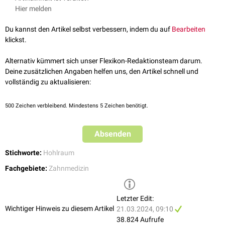
zugeordnet:
Hier melden
Kavitäten sind regelmäßiger geformt und werden grundsätzlich so
Klasse I: rein
okklusale
Kavität
gestaltet, dass sie sich für die geplante
Füllungsversorgung
eignen.
Klasse II:
approximale
Kavität im
Seitenzahnbereich
Du kannst den Artikel selbst verbessern, indem du auf
Bearbeiten
Klasse III:
approximale
Kavität im
Frontzahnbereich
ohne Beteiligung
klickst.
der
Schneidekante
Klasse IV:
approximale
Kavität im
Frontzahnbereich
mit Beteiligung
Alternativ kümmert sich unser Flexikon-Redaktionsteam darum.
der Schneidekante
Deine zusätzlichen Angaben helfen uns, den Artikel schnell und
Klasse V:
zahnfleischnahe
Kavität an den
Zahnhälsen
vollständig zu aktualisieren:
500
Zeichen verbleibend. Mindestens 5 Zeichen benötigt.
Absenden
Stichworte:
Hohlraum
Fachgebiete:
Zahnmedizin
Letzter Edit:
Wichtiger Hinweis zu diesem Artikel
21.03.2024, 09:10
38.824 Aufrufe