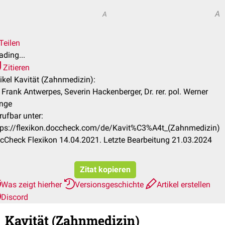
A
A
Teilen
ading...
Zitieren
tikel Kavität (Zahnmedizin):
. Frank Antwerpes, Severin Hackenberger, Dr. rer. pol. Werner
nge
rufbar unter:
tps://flexikon.doccheck.com/de/Kavit%C3%A4t_(Zahnmedizin)
cCheck Flexikon 14.04.2021. Letzte Bearbeitung 21.03.2024
Zitat kopieren
Was zeigt hierher
Versionsgeschichte
Artikel erstellen
Discord
Kavität (Zahnmedizin)