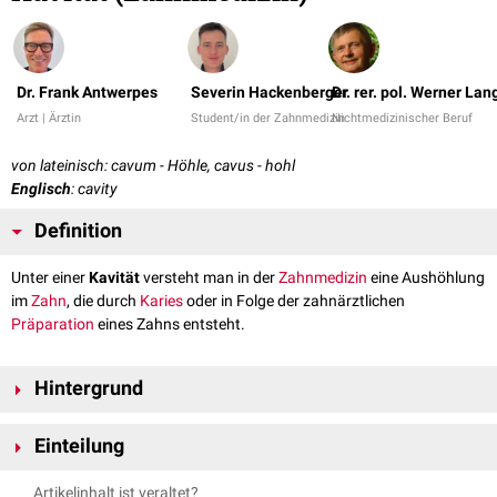
Dr. Frank Antwerpes
Severin Hackenberger
Dr. rer. pol. Werner Lan
Arzt | Ärztin
Student/in der Zahnmedizin
Nichtmedizinischer Beruf
von lateinisch: cavum - Höhle, cavus - hohl
Englisch
: cavity
Definition
Unter einer
Kavität
versteht man in der
Zahnmedizin
eine Aushöhlung
im
Zahn
, die durch
Karies
oder in Folge der zahnärztlichen
Präparation
eines Zahns entsteht.
Hintergrund
Kavitäten, die durch Karies entstehen, unterscheiden sich signifikant von
Einteilung
zahnärztlich präparierten Kavitäten. Karies unterminiert typischerweise
den
Zahnschmelz
und breitet sich schneller im weicheren
Dentin
aus,
Kavitäten werden durch die
Einteilung nach Black
verschiedenen Klassen
Artikelinhalt ist veraltet?
sodass unregelmäßige, überdachte Hohlräume entstehen. Zahnärztliche