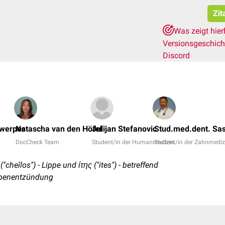
Zit
Was zeigt hie
Versionsgeschic
Discord
twerpes
Natascha van den Höfel
Julijan Stefanovic
Stud.med.dent. Sa
DocCheck Team
Student/in der Humanmedizin
Student/in der Zahnmediz
"cheîlos") - Lippe und ίτης ("ites") - betreffend
ppenentzündung