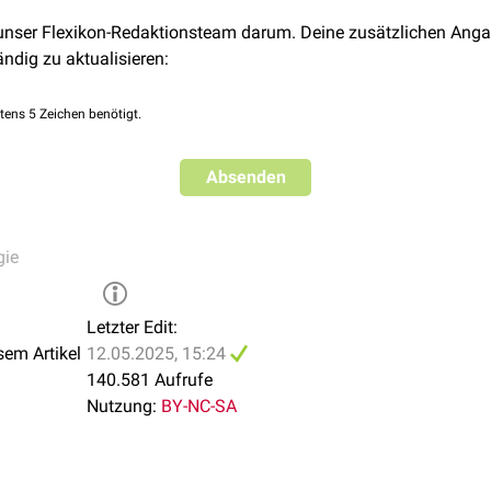
 unser Flexikon-Redaktionsteam darum. Deine zusätzlichen Anga
aris apostematosa
ändig zu aktualisieren:
is purulenta superficialis
osa
tens 5 Zeichen benötigt.
aris
Absenden
gie
Letzter Edit:
sem Artikel
12.05.2025, 15:24
140.581 Aufrufe
Nutzung:
BY-NC-SA