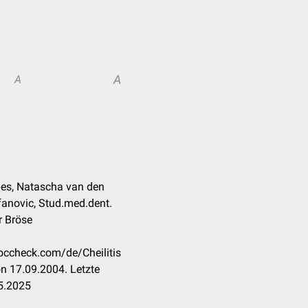
A
A
pes, Natascha van den
efanovic, Stud.med.dent.
r Bröse
doccheck.com/de/Cheilitis
n 17.09.2004. Letzte
5.2025