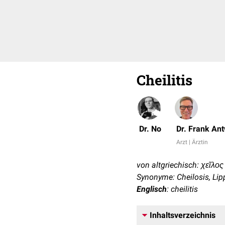
Cheilitis
Dr. No
Dr. Frank An
Arzt | Ärztin
von altgriechisch: χεῖλος (
Synonyme: Cheilosis, Li
Englisch
: cheilitis
Inhaltsverzeichnis