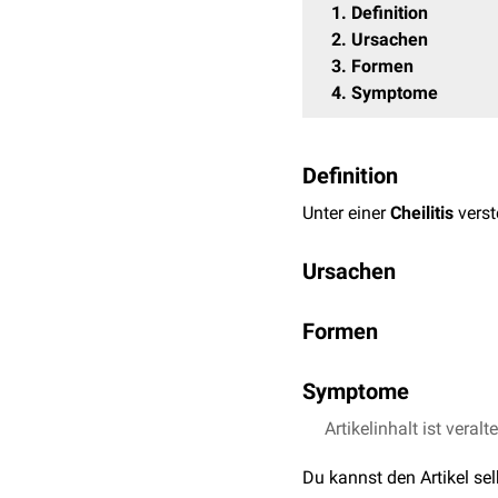
1
Definition
2
Ursachen
3
Formen
4
Symptome
Definition
Unter einer
Cheilitis
verst
Ursachen
Eine Cheilitis kann durch
Formen
Allergien
auf Nahrungs
Cheilitis simplex
(häu
Mazeration
durch Lip
Symptome
Cheilitis abrasiva pr
Lichtschädigung (
UV-
Cheilitis actinica
Infektionen mit
Bakte
Das klinsche Bild einer C
Artikelinhalt ist veralt
Cheilitis allergica
Präkanzerosen
und
T
Rötung und
Erosionen
, 
Cheilitis angularis
Du kannst den Artikel se
Eisenmangel
und
Ulzerationen
hinzu.