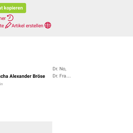
at kopieren
rher
hte
Artikel erstellen
Dr. No,
Dr. Frank
scha Alexander Bröse
Antwerpes
in
+ 3