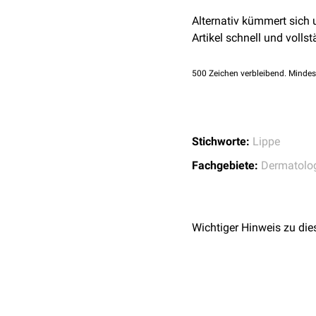
Cheilitis exfoliativa
Medikamente
Cheilitis glandularis
Alternativ kümmert sich
Cheilitis glandul
Artikel schnell und vollst
Cheilitis glandular
Cheilitis granulomat
500
Zeichen verbleibend. Mindes
Cheilitis plasmacellul
Stichworte:
Lippe
Fachgebiete:
Dermatolo
Wichtiger Hinweis zu die