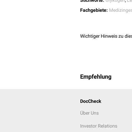
Stichworte:
Glykogen
,
Le
Stoffwechselerkrank
Fachgebiete:
Medizinges
Ehrungen
Die Entdeckungen zum zy
schließlich im Jahr 194
Wichtiger Hinweis zu die
argentinische Physiologe
Gerty Cory war die dritte
Empfehlung
DocCheck
Über Uns
Investor Relations