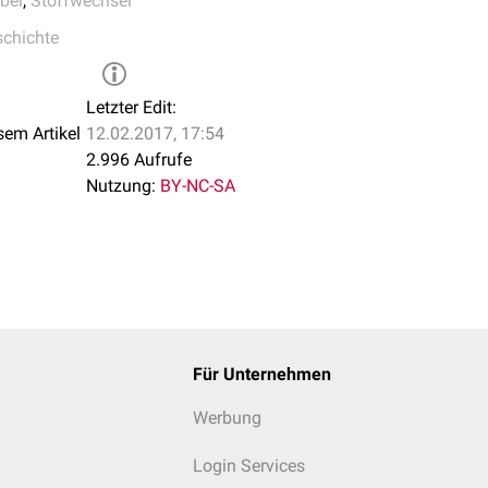
ber
,
Stoffwechsel
ung
-
Morbus von Gierke
chichte
klischen Verlauf des katalytischen Glykogenstoffwechsels brac
Letzter Edit:
7 den
Nobelpreis für Physiologie oder Medizin
ein. Seine Frau Ger
sem Artikel
12.02.2017, 17:54
 Bernardo Arberto Houssay erhielten ebenfalls den Nobelpreis.
2.996 Aufrufe
 Frau und die erste US-Amerikanerin, der die Ehre eines Nobelprei
Nutzung:
BY-NC-SA
Für Unternehmen
Werbung
Login Services