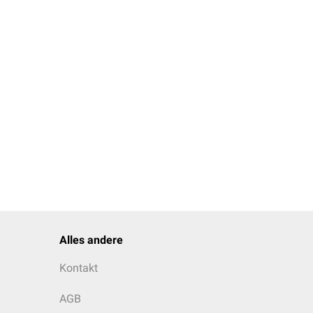
hte Carl Ferdinand Cori
ty Cori, sowie der
ses zuteil wurde.
Alles andere
Kontakt
AGB