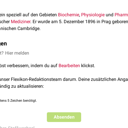
in speziell auf den Gebieten
Biochemie
,
Physiologie
und
Pharm
ischer
Mediziner
. Er wurde am 5. Dezember 1896 in Prag geboren
anischen Cambridge.
gen
– insbesondere im Bereich des
et?
Hier melden
Glykogen
-Stoffwechsels – erhielt
issenschaftlichen Errungenschaften erreichte er in Zusammenarb
lbst verbessern, indem du auf
Bearbeiten
klickst.
 unser Flexikon-Redaktionsteam darum. Deine zusätzlichen Anga
ngenschaften
ändig zu aktualisieren:
kung der für die
alkoholische Gärung
und die
Milchsäuregärung
s Cory-Zyklusses: nicht
oxidiertes
Malat (
Milchsäure
) diffundier
tens 5 Zeichen benötigt.
 wird es zur
Leber
transportiert, wo eine Umwandlung in Glykogen 
dort der Abbau von Glykogen zu
Glukose
statt. Letztere wird wi
ederum die Umwandlung zu Glykogen erfolgt.
Absenden
patischen Mangels an
Glukose-6-Phosphatase
als Ursache für di