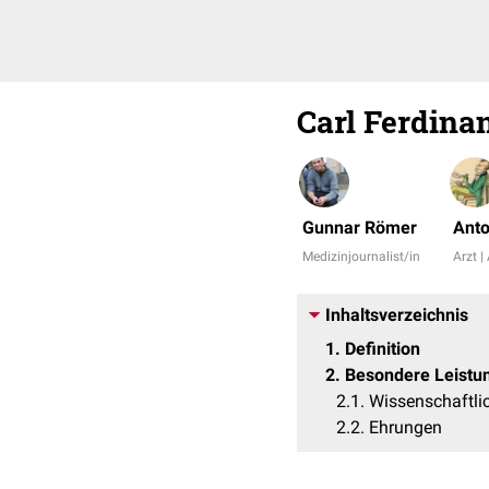
Carl Ferdina
Gunnar Römer
Anto
Medizinjournalist/in
Arzt |
Inhaltsverzeichnis
1
Definition
2
Besondere Leistu
2.1
Wissenschaftli
2.2
Ehrungen