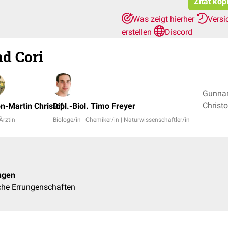
Zitat kop
Was zeigt hierher
Versi
erstellen
Discord
nd Cori
Gunnar
n-Martin Christof
Dipl.-Biol. Timo Freyer
 Ärztin
Biologe/in | Chemiker/in | Naturwissenschaftler/in
ngen
che Errungenschaften