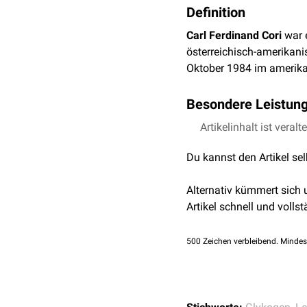
Definition
Carl Ferdinand Cori
war e
österreichisch-amerikan
Oktober 1984 im amerik
Besondere Leistun
Für seine Entdeckungen 
Artikelinhalt ist veralt
Ehrungen. Viele seiner w
Du kannst den Artikel se
Gerty Cori.
Alternativ kümmert sich
Wissenschaftliche Erru
Artikel schnell und vollst
1930er Jahre: Entdec
1940: Postulation de
500
Zeichen verbleibend. Mindes
in die
Blutbahn
. Dort
Anschließend findet 
transportiert, wo wi
Entdeckung eines he