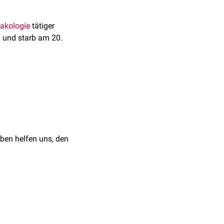
akologie
tätiger
 und starb am 20.
 Cori zahlreiche
eit mit seiner Ehefrau
ben helfen uns, den
notwendigen
Enzyme
t aus dem
Muskelgewebe
stattfindet.
eder zu den Muskeln
e