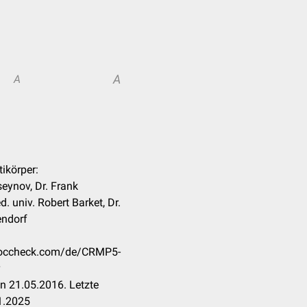
A
A
ikörper:
seynov, Dr. Frank
. univ. Robert Barket, Dr.
endorf
.doccheck.com/de/CRMP5-
n 21.05.2016. Letzte
1.2025