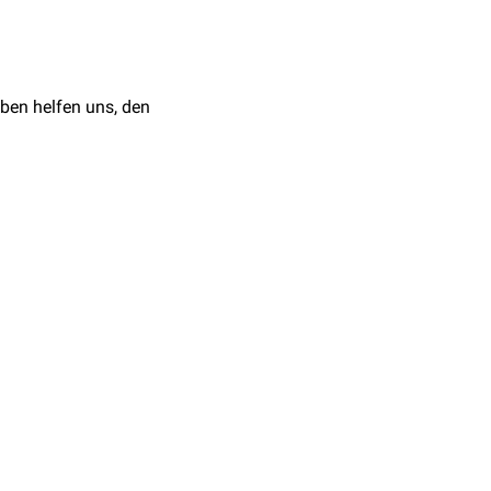
Sillevis Smitt, P.A.E.,
e
erfolgen. Dazu gibt es
cal syndromes: report of
.1111/j.1468-
ben helfen uns, den
e
19
, 290–300 (2013).