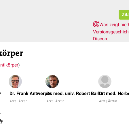
Zit
Was zeigt hier
Versionsgeschic
Discord
örper
ntikörper
)
v
Dr. Frank Antwerpes
Dr. med. univ. Robert Barket
Dr. med. Norb
Arzt | Ärztin
Arzt | Ärztin
Arzt | Ärztin
r
dy