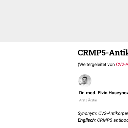
CRMP5-Antik
(Weitergeleitet von
CV2-A
Dr. med. Elvin Huseyno
Arzt | Ärztin
Synonym: CV2-Antikörpe
Englisch
: CRMP5 antibo