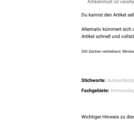
Artikelinhalt ist veralt
↑
Vedeler, C.A., Antoine
Primärtumor kann eine
I
Verschuuren, J.J.G.M.
keine generelle Empfehlu
Du kannst den Artikel se
an EFNS Task Force. 
1331.2006.01266.x
Alternativ kümmert sich
↑
Lindeck-Pozza, E., 
Artikel schnell und vollst
https://doi.org/10.1
500
Zeichen verbleibend. Mindes
Stichworte:
Autoantikörp
Fachgebiete:
Immunolog
Wichtiger Hinweis zu die