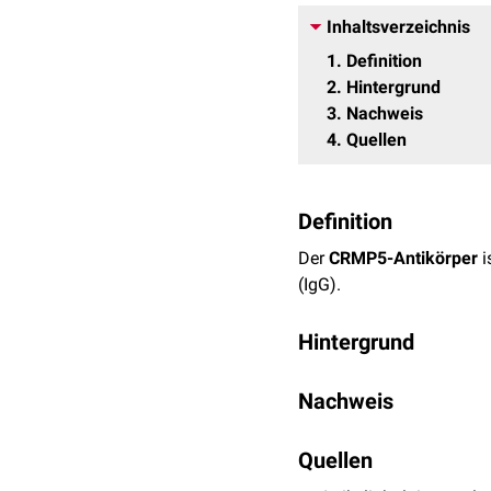
Inhaltsverzeichnis
1
Definition
2
Hintergrund
3
Nachweis
4
Quellen
Definition
Der
CRMP5-Antikörper
i
(IgG).
Hintergrund
Der Antikörper richtet si
Nachweis
zentralen und periphere
kleinzelligen Lungenkar
Die Antikörper sind mit 
Hodgkin-Lymphomen
Quellen
ass
Immunfluoreszenz
-Nach
auslösen. Die Therapie 