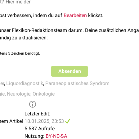
et?
, J.C., Giometto, B., Graus, F., Grisold, W., Hart, I.K., Honnorat, J., 
Hier melden
mmuntherapie
, eine
Glukokortikoidgabe
oder eine
Plasmapheres
, Voltz, R. and (2006), Management of paraneoplastic neurologi
[
1
]
ng.
lbst verbessern, indem du auf
Bearbeiten
klickst.
European Journal of Neurology, 13: 682-690.
https://doi.org/10
 unser Flexikon-Redaktionsteam darum. Deine zusätzlichen Anga
Grisold, W. Paraneoplastische neurologische Syndrome.
Onkolog
ändig zu aktualisieren:
007/s00761-012-2409-5
tens 5 Zeichen benötigt.
Absenden
er
,
Liquordiagnostik
,
Paraneoplastisches Syndrom
ie
,
Neurologie
,
Onkologie
Letzter Edit:
sem Artikel
18.01.2025, 23:53
5.587 Aufrufe
Nutzung:
BY-NC-SA