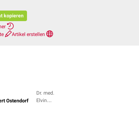
at kopieren
her
hte
Artikel erstellen
Dr. med.
Elvin
ert Ostendorf
Huseynov,
Dr. Frank
Antwerpes
+ 3