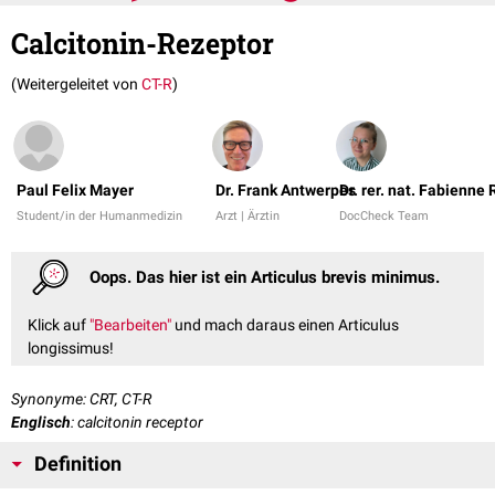
Calcitonin-Rezeptor
(Weitergeleitet von
CT-R
)
Paul Felix Mayer
Dr. Frank Antwerpes
Dr. rer. nat. Fabienne
Student/in der Humanmedizin
Arzt | Ärztin
DocCheck Team
Oops. Das hier ist ein Articulus brevis minimus.
Klick auf
"Bearbeiten"
und mach daraus einen Articulus
longissimus!
Synonyme: CRT, CT-R
Englisch
: calcitonin receptor
Definition