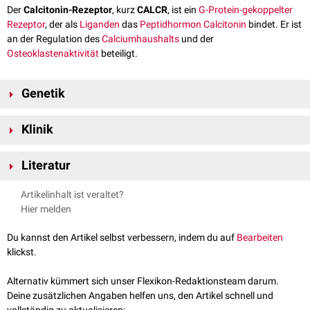
Der
Calcitonin-Rezeptor
, kurz
CALCR
, ist ein
G-Protein-gekoppelter
Rezeptor
, der als
Liganden
das
Peptidhormon
Calcitonin
bindet. Er ist
an der Regulation des
Calciumhaushalts
und der
Osteoklastenaktivität
beteiligt.
Genetik
CALCR wird durch das gleichnamige
Gen
kodiert
. Dieses befindet sich
Klinik
auf
Chromosom 7
am
Genlokus
7q21.3.
Alternatives Spleißen
führt zu
mehreren
Transkriptvarianten
.
Genpolymorphismen
sind u.a. mit
Osteoporose
assoziiert.
Literatur
Rassow et al: Duale Reihe Biochemie, 3. Auflage 2012, Georg Thieme
Artikelinhalt ist veraltet?
Verlag KG
Hier melden
GeneCards –
CALCR Gene
, abgerufen am 28.08.2025
Du kannst den Artikel selbst verbessern, indem du auf
Bearbeiten
klickst.
Alternativ kümmert sich unser Flexikon-Redaktionsteam darum.
Deine zusätzlichen Angaben helfen uns, den Artikel schnell und
vollständig zu aktualisieren: