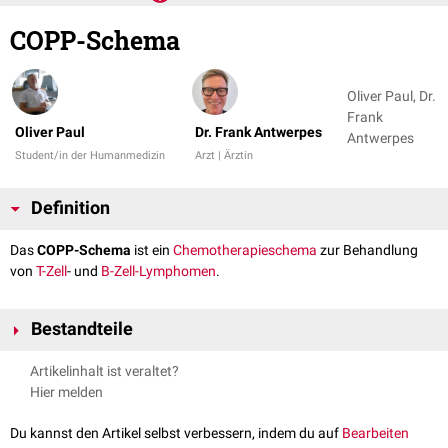
COPP-Schema
Oliver Paul, Dr.
Frank
Oliver Paul
Dr. Frank Antwerpes
Antwerpes
Student/in der Humanmedizin
Arzt | Ärztin
Definition
Das
COPP-Schema
ist ein
Chemotherapieschema
zur Behandlung
von
T-Zell
- und
B-Zell-Lymphomen
.
Bestandteile
COPP steht für eine Kombinationstherapie aus den vier folgenden
Artikelinhalt ist veraltet?
Wirkstoffen:
Hier melden
C:
Cyclophosphamid
(
Stickstofflost
-
Derivat
)
®
O:
Vincristin
wie Oncovin
(
Mitosespindelgift
)
Du kannst den Artikel selbst verbessern, indem du auf
Bearbeiten