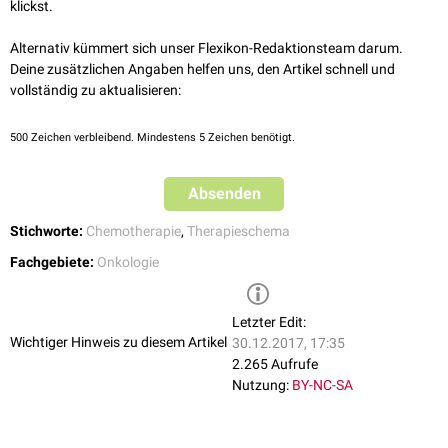
P:
Procarbazin
(
Alkylantien
)
klickst.
P:
Prednison
(
Glukokortikoid
)
Alternativ kümmert sich unser Flexikon-Redaktionsteam darum.
Deine zusätzlichen Angaben helfen uns, den Artikel schnell und
vollständig zu aktualisieren:
500
Zeichen verbleibend. Mindestens 5 Zeichen benötigt.
Absenden
Stichworte:
Chemotherapie
,
Therapieschema
Fachgebiete:
Onkologie
Letzter Edit:
Wichtiger Hinweis zu diesem Artikel
30.12.2017, 17:35
2.265 Aufrufe
Nutzung:
BY-NC-SA