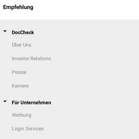
Empfehlung
DocCheck
Über Uns
Investor Relations
Presse
Karriere
Für Unternehmen
Werbung
Login Services