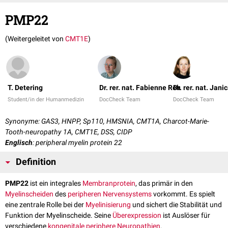
PMP22
(Weitergeleitet von
CMT1E
)
T. Detering
Dr. rer. nat. Fabienne Reh
Dr. rer. nat. Jani
Student/in der Humanmedizin
DocCheck Team
DocCheck Team
Synonyme: GAS3, HNPP, Sp110, HMSNIA, CMT1A, Charcot-Marie-
Tooth-neuropathy 1A, CMT1E, DSS, CIDP
Englisch
: peripheral myelin protein 22
Definition
PMP22
ist ein integrales
Membranprotein
, das primär in den
Myelinscheiden
des
peripheren Nervensystems
vorkommt. Es spielt
eine zentrale Rolle bei der
Myelinisierung
und sichert die Stabilität und
Funktion der Myelinscheide. Seine
Überexpression
ist Auslöser für
verschiedene
kongenitale
periphere Neuropathien
.