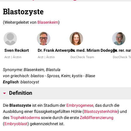
Blastozyste
(Weitergeleitet von
Blasenkeim
)
Sven Reckort
Dr. Frank Antwerpes
Dr. med. Miriam Dodegge
Dr. rer. n
Arzt | Ärztin
Arzt | Ärztin
DocCheck Team
DocCheck 
Synonyme: Blasenkeim, Blastula
von griechisch: blastos - Spross, Keim; kystis - Blase
Englisch
: blastocyst
Definition
Die
Blastozyste
ist ein Stadium der
Embryogenese
, das durch die
Ausbildung einer flüssigkeitsgefüllten Höhle (
Blastozystenhöhle
) und
des
Trophektoderms
sowie durch die erste
Zelldifferenzierung
(
Embryoblast
) gekennzeichnet ist.