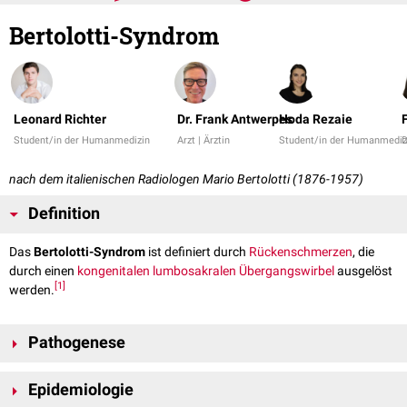
Bertolotti-Syndrom
Leonard Richter
Dr. Frank Antwerpes
Hoda Rezaie
Student/in der Humanmedizin
Arzt | Ärztin
Student/in der Humanmediz
nach dem italienischen Radiologen Mario Bertolotti (1876-1957)
Definition
Das
Bertolotti-Syndrom
ist definiert durch
Rückenschmerzen
, die
durch einen
kongenitalen
lumbosakralen
Übergangswirbel
ausgelöst
[
1
]
werden.
Pathogenese
Der angeborene lumbosakrale Übergangswirbel befindet sich meist auf
Epidemiologie
[
1
]
[
2
]
Höhe des fünften
Lendenwirbelkörpers
.
Im Rahmen des Bertolotti-