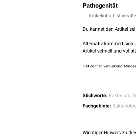
Pathogenität
mit einem Optimum bei e
Bacillus megaterium wei
Artikelinhalt ist veralt
Bacillus cereus
auf, ist 
Du kannst den Artikel se
Alternativ kümmert sich
Artikel schnell und vollst
500
Zeichen verbleibend. Mindes
Stichworte:
Bakterium
,
G
Fachgebiete:
Bakteriolog
Wichtiger Hinweis zu die