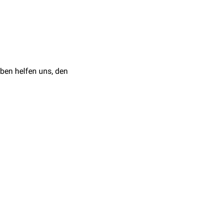
öden
eine gelbliche Farbe.
Bacillus anthracis
und
ben helfen uns, den