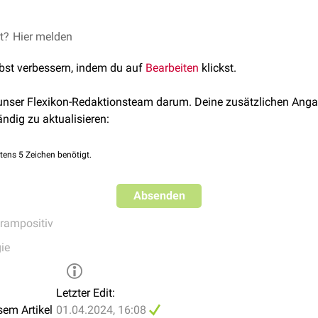
twa 30 °C. Kolonien von Bacillus megaterium haben auf
Nährb
st einige
et?
Hier melden
phänotypische
und
phylogenetische
Ähnlichkeiten mit
jedoch nach aktuellem Stand (2024) nicht
pathogen
.
lbst verbessern, indem du auf
Bearbeiten
klickst.
 unser Flexikon-Redaktionsteam darum. Deine zusätzlichen Anga
ändig zu aktualisieren:
tens 5 Zeichen benötigt.
Absenden
rampositiv
ie
Letzter Edit:
sem Artikel
01.04.2024, 16:08