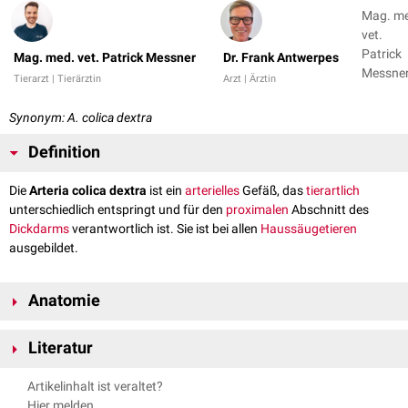
Mag. m
vet.
Patrick
Mag. med. vet. Patrick Messner
Dr. Frank Antwerpes
Messner
Tierarzt | Tierärztin
Arzt | Ärztin
Dr. Fran
Antwer
Synonym: A. colica dextra
Definition
Die
Arteria colica dextra
ist ein
arterielles
Gefäß, das
tierartlich
unterschiedlich entspringt und für den
proximalen
Abschnitt des
Dickdarms
verantwortlich ist. Sie ist bei allen
Haussäugetieren
ausgebildet.
Anatomie
Die Arteria colica dextra entspringt beim
Fleischfresser
als vorletzter
Literatur
Zweig aus der
Arteria ileocolica
. Beim
Schwein
und
Pferd
ist sie ein
direkter Ast der
Arteria mesenterica cranialis
. Beim
Wiederkäuer
sind
Nickel, Richard, August Schummer, and Eugen Seiferle. Band III:
Artikelinhalt ist veraltet?
anstelle dieses Gefäßes mehrere, verästelte
Arterien
ausgebildet, die als
Kreislaufsystem. Lehrbuch der Anatomie der Haustiere. Parey, 2004.
Hier melden
Arteriae colicae dextra
zusammengefasst werden. Diese gehen -