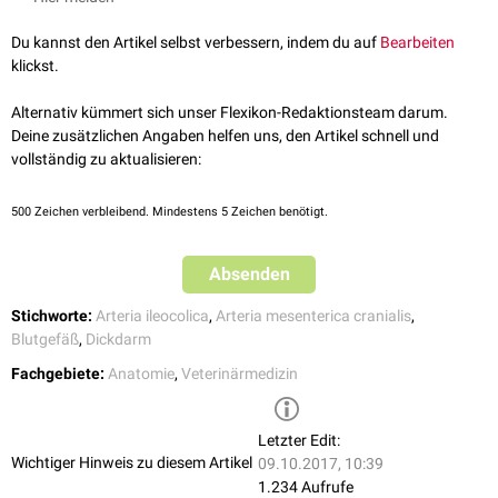
Künzel, Wolfgang. Topographische Anatomie, Hochschülerschaft
zusammen mit den Rami colici - aus einem gemeinsamen Seitenstamm
Veterinärmedizinische Universität (Herausgeber), 3. Auflage. WS
Du kannst den Artikel selbst verbessern, indem du auf
Bearbeiten
der Arteria ileocolica hervor.
2011/12
klickst.
Verlauf
Alternativ kümmert sich unser Flexikon-Redaktionsteam darum.
Die Arteria colica dextra zieht nach ihrem Ursprung bei allen
Deine zusätzlichen Angaben helfen uns, den Artikel schnell und
Haussäugetieren an den
distalen
Abschnitt des Colon ascendens. In
vollständig zu aktualisieren:
ihrem weiteren Verlauf verhält sie sich tierartlich unterschiedlich.
Fleischfresser
500
Zeichen verbleibend. Mindestens 5 Zeichen benötigt.
Beim Fleischfresser gelangt das Gefäß zwischen den Ramus colicus und
der nach rechts gerichteten zweiten
Arteria colica media
(meistens
Absenden
paarig angelegt) an das Colon ascendens. Dabei bildet sie mit beiden
vorgenannten Gefäßen
Anastomosen
Stichworte:
Arteria ileocolica
,
Arteria mesenterica cranialis
,
Schwein
Blutgefäß
,
Dickdarm
Beim Schwein verläuft sie innerhalb des
Kolonkegels
in engen
Fachgebiete:
Anatomie
,
Veterinärmedizin
Spiraltouren
ventral
und entlässt dabei mehrere Zweige an die innen
liegenden, poschenfreien, und zentrifugal verlaufenden Windungen des
Colon ascendens
. An der Kegelspitze angekommen,
anastomosiert
sie
Letzter Edit:
mit dem Ramus colicus.
Wichtiger Hinweis zu diesem Artikel
09.10.2017, 10:39
1.234 Aufrufe
Wiederkäuer