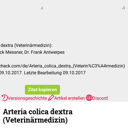
A
A
a dextra (Veterinärmedizin):
ick Messner, Dr. Frank Antwerpes
ccheck.com/de/Arteria_colica_dextra_(Veterin%C3%A4rmedizin)
09.10.2017. Letzte Bearbeitung 09.10.2017
Zitat kopieren
r
Versionsgeschichte
Artikel erstellen
Discord
Arteria colica dextra
(Veterinärmedizin)