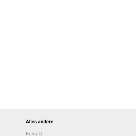
erossea cranialis
alis
diana
alis
erossea caudalis
Alles andere
Kontakt