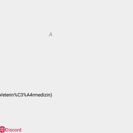
A
(Veterin%C3%A4rmedizin)
Discord