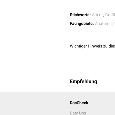
R
Fleischfresser:
Pferd
:
R
Stichworte:
Arterie
,
Gefä
Wiederkäuer:
Fachgebiete:
Anatomie
,
R
Pferd:
Schwein
:
R
Schwein:
Wichtiger Hinweis zu die
R
Empfehlung
DocCheck
Über Uns