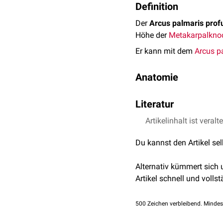
Definition
Der
Arcus palmaris pro
Höhe der
Metakarpalkno
Er kann mit dem
Arcus p
Anatomie
Zuflüsse
Literatur
Der Arcus palmaris profu
Artikelinhalt ist veralt
Nickel, Richard, Augu
Haustiere. Parey, 200
Tierart:
Z
Du kannst den Artikel se
Abgänge
Aus den Gefäßbögen gehen
Fleischfresser
:
R
Alternativ kümmert sich
benachbarten Metakarp
Artikel schnell und vollst
R
der Strahlen ab, sodass 
Zählrichtung wie jene de
Wiederkäuer
:
R
500
Zeichen verbleibend. Mindes
Tierart: