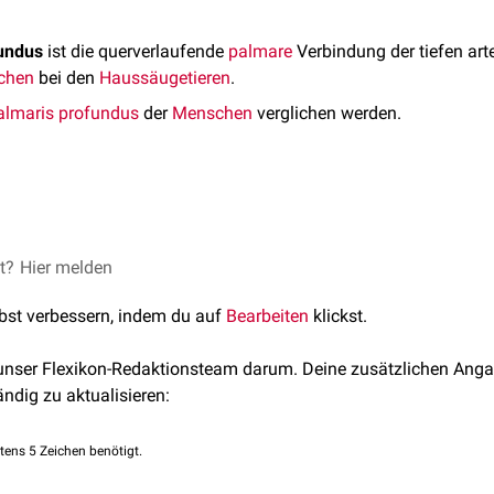
fundus
ist die querverlaufende
palmare
Verbindung der tiefen arte
chen
bei den
Haussäugetieren
.
almaris profundus
der
Menschen
verglichen werden.
ndus wird tierartlich verschieden gespeist. Die zufließenden
Arte
et?
st Schummer, and Eugen Seiferle. Band III: Kreislaufsystem. Le
Hier melden
4.
uflüsse:
Hauptarter
lbst verbessern, indem du auf
Bearbeiten
klickst.
 die tiefen Metakarpalarterien hervor, die jeweils palmar in d
amus palmaris profundus
Arteria radi
 unser Flexikon-Redaktionsteam darum. Deine zusätzlichen Anga
alknochen nach
distal
verlaufen. Die Anzahl der einzelnen Gefäß
ändig zu aktualisieren:
amus profundus des Ramus palmaris
Arteria int
maximal vier Gefäße vorhanden sein können. Ihre Nummerierung 
r Metakarpalknochen von I-IV.
amus palmaris profundus
Arteria radi
tens 5 Zeichen benötigt.
Abgänge: