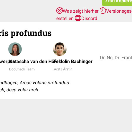
Zitat kopier
Was zeigt hierher
Versionsges
erstellen
Discord
is profundus
twerpes
Natascha van den Höfel
Fridolin Bachinger
DocCheck Team
Arzt | Ärztin
ndbogen, Arcus volaris profundus
ch, deep volar arch