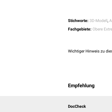
Stichworte:
3D-Modell
,
A
Fachgebiete:
Obere Extr
Wichtiger Hinweis zu die
Empfehlung
DocCheck