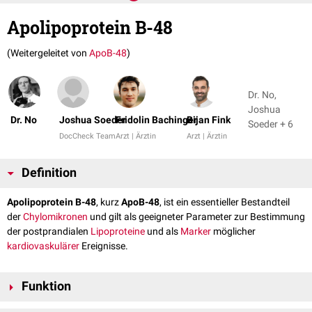
Apolipoprotein B-48
(Weitergeleitet von
ApoB-48
)
Dr. No,
Joshua
Dr. No
Joshua Soeder
Fridolin Bachinger
Bijan Fink
Soeder + 6
DocCheck Team
Arzt | Ärztin
Arzt | Ärztin
Definition
Apolipoprotein B-48
, kurz
ApoB-48
, ist ein essentieller Bestandteil
der
Chylomikronen
und gilt als geeigneter Parameter zur Bestimmung
der postprandialen
Lipoproteine
und als
Marker
möglicher
kardiovaskulärer
Ereignisse.
Funktion
Apolipoproteine sind wichtige Bestandteile der Lipoproteine, der