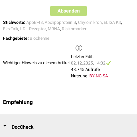
vorbehalten.
Absenden
Stichworte:
ApoB-48
,
Apolipoprotein B
,
Chylomikron
,
ELISA Kit
,
FlexTalk
,
LDL-Rezeptor
,
MRNA
,
Risikomarker
Fachgebiete:
Biochemie
Letzter Edit:
Wichtiger Hinweis zu diesem Artikel
02.12.2025, 14:02
48.745 Aufrufe
Nutzung:
BY-NC-SA
Empfehlung
DocCheck