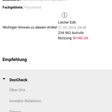
Chagas-Krankheit
Progressive supranukleäre Blickparese
(PSP)
Fachgebiete:
Psychiatrie
Chorea Huntington
Vitamin-D-Hypervitaminose
verschiedenen psychischen Erkrankungen
Letzter Edit:
Schizophrenie
Wichtiger Hinweis zu diesem Artikel
21.03.2024, 08:48
Anorexia nervosa
234.962 Aufrufe
Depressionen
Nutzung:
BY-NC-SA
Autismus
Empfehlung
DocCheck
Über Uns
Investor Relations
Presse