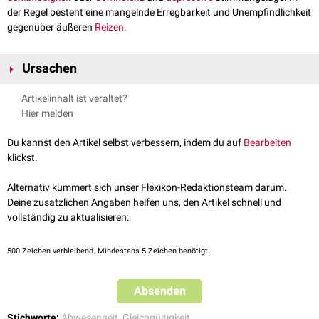
der Regel besteht eine mangelnde Erregbarkeit und Unempfindlichkeit
gegenüber äußeren
Reizen
.
Ursachen
Die Apathie tritt unter anderem auf bei:
Artikelinhalt ist veraltet?
psychischen
Traumata
Hier melden
schwere psychische Traumata wie Kriegserlebnisse, etc.
Deprivationssyndrom
(Hospitalismus) nach langem
Du kannst den Artikel selbst verbessern, indem du auf
Bearbeiten
Krankenhaus-, Heim-Aufenthalt mit mangelnder Umsorgung, oder
klickst.
nach Inhaftierung
Drogenkonsum
: Marijuana etc. oder auch als
Unerwünschte
Alternativ kümmert sich unser Flexikon-Redaktionsteam darum.
Arzneimittelwirkungen
(UAW)
Deine zusätzlichen Angaben helfen uns, den Artikel schnell und
neurodegenerativen Erkrankungen
vollständig zu aktualisieren:
Demenz
Morbus Alzheimer
500
Zeichen verbleibend. Mindestens 5 Zeichen benötigt.
Frontalhirnsyndrom
Lipoidose
(z.B. Frontotemporallappen-Degeneration bei Niemann-
Absenden
Pick-Krankheit)
Creutzfeldt-Jakob-Krankheit
Stichworte:
Abwesenheit
,
Gleichgültigkeit