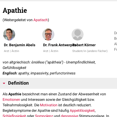
Apathie
(Weitergeleitet von
Apatisch
)
D
B
A
Dr. Benjamin Abels
Dr. Frank Antwerpes
Robert Körner
F
Arzt | Ärztin
Arzt | Ärztin
Student/in (andere Fächer)
A
+
von altgriechisch: ἀπάθεια ("apátheia") - Unempfindlichkeit,
Gefühllosigkeit
Englisch
: apathy, impassivity, perfunctoriness
Definition
Als
Apathie
bezeichnet man einen Zustand der Abwesenheit von
Emotionen
und Interessen sowie der Gleichgültigkeit bzw.
Teilnahmslosigkeit. Die
Motivation
ist deutlich reduziert.
Begleitsymptome der Apathie sind häufig
Appetitlosigkeit
,
Schlaflosigkeit
oder
Somnolenz
und
depressive
Stimmungslage. In