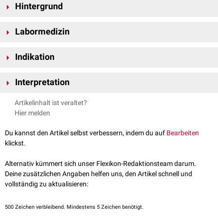
Hintergrund
NXP2 wird auf
Chromosom 21
am
Genlokus
21q22.12 kodiert. Es ist ein
Labormedizin
Zinkfinger-Protein
, das zur
MORC
-Proteinfamilie gehört und im
Zellkern
lokalisiert ist.
Anti-NXP2 wird mittels
ELISA
oder
Immunblot
nachgewiesen.
Indikation
Differentialdiagnostik
,
Therapieplanung
und
Prognosestellung
Interpretation
idiopathischer entzündlicher Myopathien
Anti-NXP2 kann u.a. nachgewiesen werden bei:
Artikelinhalt ist veraltet?
Dermatomyositis
(DM)
Hier melden
Polymyositis
(PM)
Juveniler Dermatomyositis
(JDM)
Du kannst den Artikel selbst verbessern, indem du auf
Bearbeiten
klickst.
Anti-NXP2-Antikörper korrelieren in der Regel mit einem schwereren
Krankheitsverlauf, der mit
Muskelkontrakturen
und –
atrophie
sowie
Alternativ kümmert sich unser Flexikon-Redaktionsteam darum.
Calcinosis cutis
einhergeht.
Deine zusätzlichen Angaben helfen uns, den Artikel schnell und
vollständig zu aktualisieren:
500
Zeichen verbleibend. Mindestens 5 Zeichen benötigt.