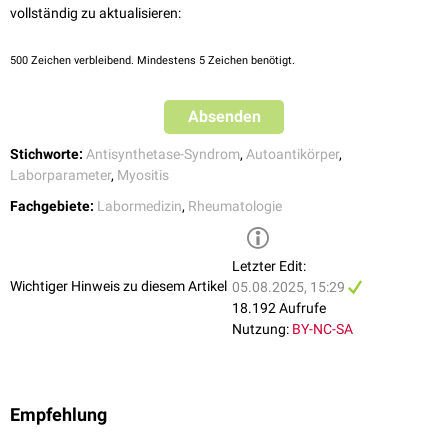
vollständig zu aktualisieren:
schwereren Verlauf mit erhöhter Rezidivneigung.
500
Zeichen verbleibend. Mindestens 5 Zeichen benötigt.
Absenden
Stichworte:
Antisynthetase-Syndrom
,
Autoantikörper
,
Laborparameter
,
Myositis
Fachgebiete:
Labormedizin
,
Rheumatologie
Letzter Edit:
Wichtiger Hinweis zu diesem Artikel
05.08.2025, 15:29
18.192 Aufrufe
Nutzung:
BY-NC-SA
Empfehlung