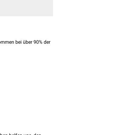
kommen bei über 90% der
abilisieren. Im
 den
Chromosomen
des
thematodes vor, sie
ollagenosen
und bei
nd
Sm-Antikörpern