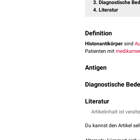
3
Diagnostische Be
4
Literatur
Definition
Histonantikörper
sind
Au
Patienten mit
medikamen
Antigen
Die zugehörigen
Antigen
Diagnostische Bed
Immunfluoreszenztest
(
A
Zellkerns
(Fluoreszenzmu
Histonantikörper komme
Literatur
finden sich gelegentlich
rheumatoider Arthritis
.
Artikelinhalt ist veralt
Laborlexikon.de; abg
Der Nachweis von Histon
Du kannst den Artikel se
spricht für die Diagnos