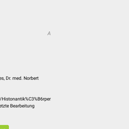
A
es, Dr. med. Norbert
e/Histonantik%C3%B6rper
etzte Bearbeitung