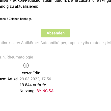
 unser Flexikon-Redaktionsteam darum. Deine zusätzlichen Anga
ändig zu aktualisieren:
tens 5 Zeichen benötigt.
Absenden
ntinukleärer Antikörper
,
Autoantikörper
,
Lupus erythematodes
,
M
zin
,
Rheumatologie
Letzter Edit:
sem Artikel
29.03.2022, 17:56
19.844 Aufrufe
Nutzung:
BY-NC-SA