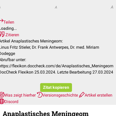
A
A
A
Teilen
Loading...
Zitieren
Artikel Anaplastisches Meningeom:
Linus Fritz Stieler, Dr. Frank Antwerpes, Dr. med. Miriam
Dodegge
Abrufbar unter:
https://flexikon.doccheck.com/de/Anaplastisches_Meningeom
DocCheck Flexikon 25.03.2024. Letzte Bearbeitung 27.03.2024
Zitat kopieren
Was zeigt hierher
Versionsgeschichte
Artikel erstellen
Discord
Anaplastisches Meningeom