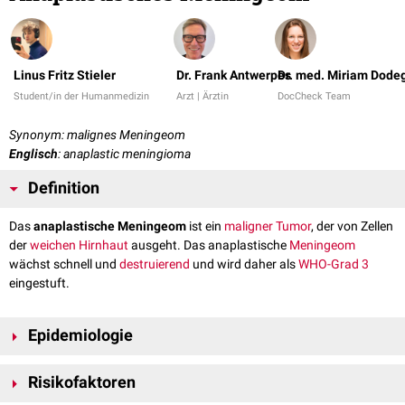
Linus Fritz Stieler
Dr. Frank Antwerpes
Dr. med. Miriam Dode
Student/in der Humanmedizin
Arzt | Ärztin
DocCheck Team
Synonym: malignes Meningeom
Englisch
: anaplastic meningioma
Definition
Das
anaplastische Meningeom
ist ein
maligner
Tumor
, der von Zellen
der
weichen Hirnhaut
ausgeht. Das anaplastische
Meningeom
wächst schnell und
destruierend
und wird daher als
WHO-Grad 3
eingestuft.
Epidemiologie
Anaplastische Meningeome machen etwa 1 bis 3 % aller Meningeome
Risikofaktoren
aus und können in allen Altersgruppen auftreten. Der Häufigkeitsgipfel
liegt bei Erwachsenen zwischen dem 45. und 85. Lebensjahr. Frauen