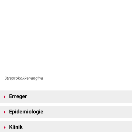
Streptokokkenangina
Erreger
Häufigster Erreger ist
Streptococcus pyogenes
, der zu den β-
Epidemiologie
hämolysierenden Streptokokken der Gruppe A gehört. Die Übertragung
erfolgt überwiegend durch
Tröpfcheninfektion
oder direkten Kontakt mit
Die Erkrankung tritt weltweit auf. In gemäßigten und kalten Klimazonen
respiratorischen Sekreten
Klinik
tritt die Streptokokkenangina bevorzugt in den Winter- und