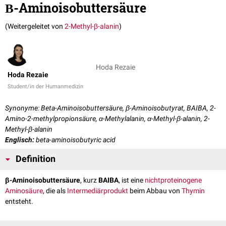
Β-Aminoisobuttersäure
(Weitergeleitet von
2-Methyl-β-alanin
)
Hoda Rezaie
Hoda Rezaie
Student/in der Humanmedizin
Synonyme: Beta-Aminoisobuttersäure, β-Aminoisobutyrat, BAIBA, 2-
Amino-2-methylpropionsäure, α-Methylalanin, α-Methyl-β-alanin, 2-
Methyl-β-alanin
Englisch:
beta-aminoisobutyric acid
Definition
β-Aminoisobuttersäure
, kurz
BAIBA
, ist eine
nichtproteinogene
Aminosäure
, die als
Intermediärprodukt
beim Abbau von
Thymin
entsteht.