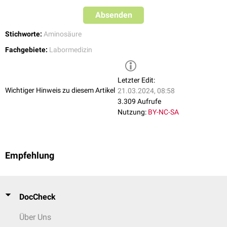
entsprechender
genetischer Prädisposition
auf (6 bis 10% Nordeuropäer
Absenden
und > 25% Chinesen und Japanern). Der Grund hierfür ist eine erniedrigte
Aktivität der
D-β-Aminoisobutyrat-Pyruvat-Transaminase
.
Stichworte:
Aminosäure
Darüber hinaus kann bei einer
Hyper-β-Alaninämie
neben der erhöhten
Fachgebiete:
Labormedizin
Konzentration an
β-Alanin
,
Taurin
und
GABA
im Urin auch der β-
Aminoisobuttersäurespiegel ansteigen. Eine erhöhte Urinkonzentration
kann auch auf eine
neoplastische
Erkrankung hinweisen.
Letzter Edit:
Wichtiger Hinweis zu diesem Artikel
21.03.2024, 08:58
3.309 Aufrufe
Nutzung:
BY-NC-SA
Empfehlung
DocCheck
Über Uns