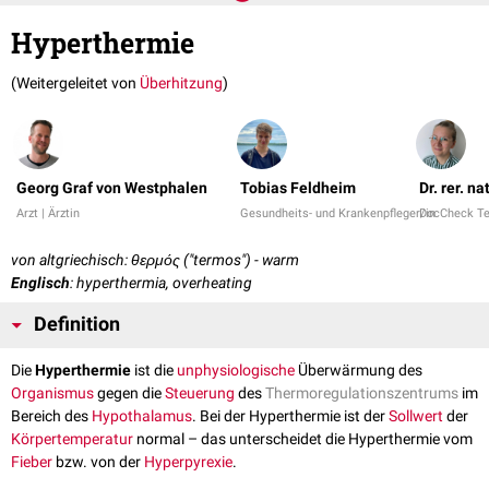
Hyperthermie
(Weitergeleitet von
Überhitzung
)
Georg Graf von Westphalen
Tobias Feldheim
Dr. rer. n
Arzt | Ärztin
Gesundheits- und Krankenpfleger/in
DocCheck T
von altgriechisch: θερμός ("termos") - warm
Englisch
: hyperthermia, overheating
Definition
Die
Hyperthermie
ist die
unphysiologische
Überwärmung des
Organismus
gegen die
Steuerung
des
Thermoregulationszentrums
im
Bereich des
Hypothalamus
. Bei der Hyperthermie ist der
Sollwert
der
Körpertemperatur
normal – das unterscheidet die Hyperthermie vom
Fieber
bzw. von der
Hyperpyrexie
.