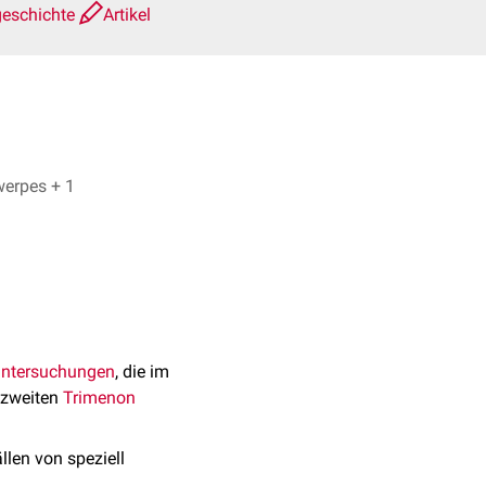
geschichte
Artikel
Inga Haas, Dr. Frank Antwerpes + 1
luntersuchungen
, die im
 zweiten
Trimenon
len von speziell