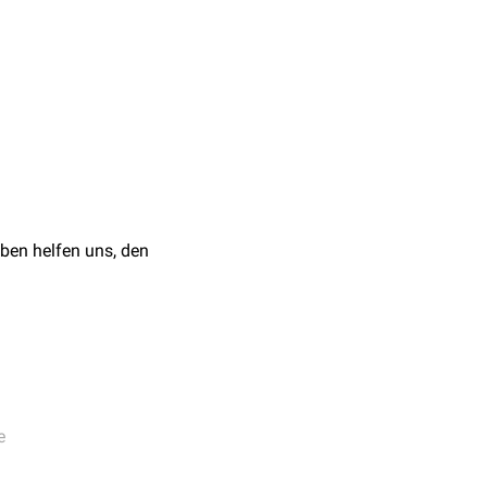
chgeführt, d.h. es
urlänge
des ungeborenen
r Schwangerschaft
ng des
Gehirns
, des
Beurteilung der
ben helfen uns, den
des
Fetus
.
e