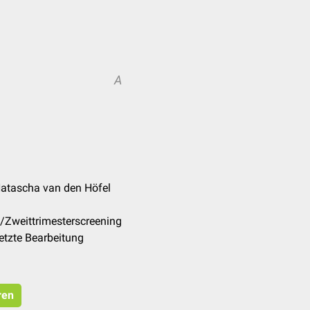
A
Natascha van den Höfel
/Zweittrimesterscreening
etzte Bearbeitung
ren