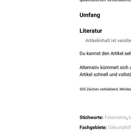
Umfang
Im Zuge der Basis-Ultra
Literatur
werden der
biparietale 
Kindes gemessen. Des We
Artikelinhalt ist veralt
Gemeinsamer Bunde
abgerufen am 04.07.
Die erweiterte Ultraschal
Du kannst den Artikel se
Halses
, des
Rückens
, de
In dem genannten Zeitrau
Alternativ kümmert sich
physiologischen
Entwickl
Artikel schnell und vollst
500
Zeichen verbleibend. Mindes
Stichworte:
Fetometrie
,
M
Fachgebiete:
Geburtshil