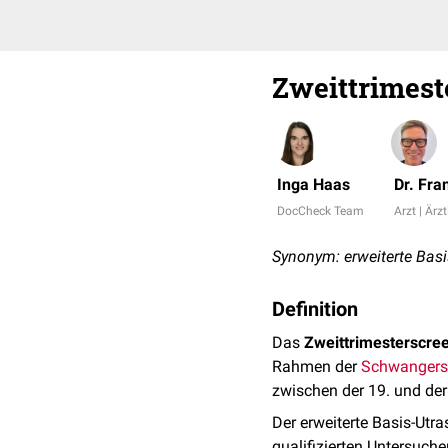
Zweittrimest
Inga Haas
Dr. Fr
DocCheck Team
Arzt | Ärzt
Synonym: erweiterte Basi
Definition
Das
Zweittrimesterscre
Rahmen der
Schwangers
zwischen der 19. und der
Der erweiterte Basis-Utra
qualifizierten Untersuche