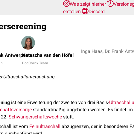
Was zeigt hierher
Versions
erstellen
Discord
erscreening
ank Antwerpes
Natascha van den Höfel
in
DocCheck Team
s-Ultraschalluntersuchung
ening
ist eine Erweiterung der zweiten von drei Basis-
Ultraschal
chaftsvorsorge
standardmäßig angeboten werden. Es findet im
 22.
Schwangerschaftswoche
statt.
schall ist vom
Feinultraschall
abzugrenzen, der in besonderen Fäl
rn durchgeführt wird.