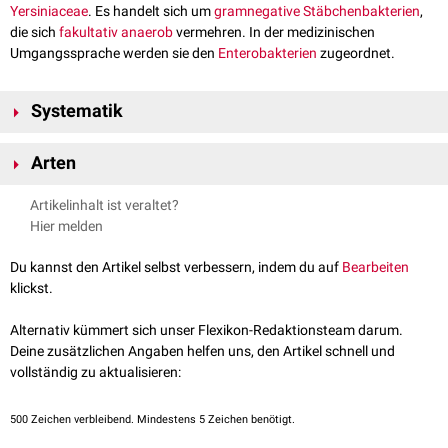
Yersiniaceae
. Es handelt sich um
gramnegative
Stäbchenbakterien
,
die sich
fakultativ
anaerob
vermehren. In der medizinischen
Umgangssprache werden sie den
Enterobakterien
zugeordnet.
Systematik
Domäne:
Bakterien
(Bacteria)
Arten
Abteilung:
Proteobacteria
Klasse:
Gammaproteobacteria
Es gibt mehr als 10 verschiedene Yersinien-Arten, von denen einige
Artikelinhalt ist veraltet?
Ordnung:
Enterobacterales
humanpathogene
Bedeutung haben. Dazu zählen unter anderem:
Hier melden
Familie:
Yersiniaceae
Yersinia pestis
, der
Erreger
der
Pest
Gattung: Yersinia
Yersinia enterocolitica
, der Erreger der
Yersiniose
bzw.
Yersinien-
Du kannst den Artikel selbst verbessern, indem du auf
Bearbeiten
Enteritis
klickst.
Yersinia pseudotuberculosis
Alternativ kümmert sich unser Flexikon-Redaktionsteam darum.
Deine zusätzlichen Angaben helfen uns, den Artikel schnell und
vollständig zu aktualisieren:
500
Zeichen verbleibend. Mindestens 5 Zeichen benötigt.