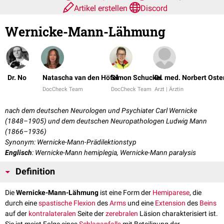
Artikel erstellen
Discord
Wernicke-Mann-Lähmung
Dr. No
Natascha van den Höfel
Simon Schuckel
Dr. med. Norbert Oste
DocCheck Team
DocCheck Team
Arzt | Ärztin
nach dem deutschen Neurologen und Psychiater Carl Wernicke
(1848–1905) und dem deutschen Neuropathologen Ludwig Mann
(1866–1936)
Synonym: Wernicke-Mann-Prädilektionstyp
Englisch
: Wernicke-Mann hemiplegia, Wernicke-Mann paralysis
Definition
Die
Wernicke-Mann-Lähmung
ist eine Form der
Hemiparese
, die
durch eine
spastische
Flexion
des
Arms
und eine
Extension
des
Beins
auf der
kontralateralen
Seite der
zerebralen
Läsion charakterisiert ist.