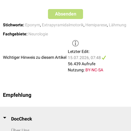
Absenden
Stichworte:
Eponym
,
Extrapyramidalmotorik
,
Hemiparese
,
Lähmung
Wernicke-Mann-Gangbild
Fachgebiete:
Neurologie
Letzter Edit:
Wichtiger Hinweis zu diesem Artikel
15.07.2026, 07:48
56.439 Aufrufe
Nutzung:
BY-NC-SA
Empfehlung
DocCheck
Über Uns