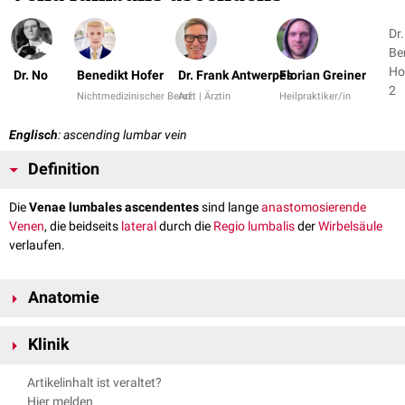
Dr.
Be
Hof
Dr. No
Benedikt Hofer
Dr. Frank Antwerpes
Florian Greiner
2
Nichtmedizinischer Beruf
Arzt | Ärztin
Heilpraktiker/in
Englisch
: ascending lumbar vein
Definition
Die
Venae lumbales ascendentes
sind lange
anastomosierende
Venen
, die beidseits
lateral
durch die
Regio lumbalis
der
Wirbelsäule
verlaufen.
Anatomie
Die Venae lumbales ascendentes verbinden die
Venae iliacae externae
,
Klinik
iliolumbales
und
lumbales
mit der
Vena azygos
und der
Vena
hemiazygos
des
Thorax
.
Bei einem
Verschluss
der Vena cava inferior werden die Venae lumbales
Artikelinhalt ist veraltet?
Man unterscheidet zwischen der rechten Vena lumbalis ascendens
ascendentes zu wichtigen
Kollateralgefäßen
zwischen den oberen und
Hier melden