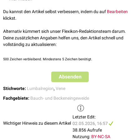
dextra
und der linken Vena lumbalis ascendens
sinistra
. Unterhalb des
unteren Anteilen des Körpers (
kavokavale Anastomosen
).
Zwerchfells
entsteht auf der rechten Körperseite aus der Vereinigung der
Du kannst den Artikel selbst verbessern, indem du auf
Bearbeiten
Vena lumbalis ascendens dextra mit der
Vena subcostalis dextra
klickst.
gegenüber
L1
oder
L2
die Vena azygos, aus der das Blut in die
Vena cava
superior
fließt.
Alternativ kümmert sich unser Flexikon-Redaktionsteam darum.
Die Vena lumbalis ascendens sinistra mündet mit der Vena subcostalis
Deine zusätzlichen Angaben helfen uns, den Artikel schnell und
sinistra in die Vena hemiazygos, die wiederum in die Vena azygos
vollständig zu aktualisieren:
mündet. Als anatomische Variante kann die Vena hemiazygos aus nur
einer der beiden Venen hervorgehen. Sie kann auch eine Verbindung zur
500
Zeichen verbleibend. Mindestens 5 Zeichen benötigt.
Vena renalis sinistra
haben.
Absenden
Stichworte:
Lumbalregion
,
Vene
Fachgebiete:
Bauch- und Beckeneingeweide
Letzter Edit:
Wichtiger Hinweis zu diesem Artikel
02.05.2026, 16:57
38.856 Aufrufe
Nutzung:
BY-NC-SA