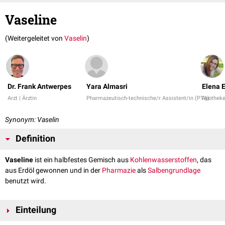
Vaseline
(Weitergeleitet von
Vaselin
)
Dr. Frank Antwerpes
Yara Almasri
Elena E
Arzt | Ärztin
Pharmazeutisch-technische/r Assistent/in (PTA)
Apotheke
Synonym: Vaselin
Definition
Vaseline
ist ein halbfestes Gemisch aus
Kohlenwasserstoffen
, das
aus Erdöl gewonnen und in der
Pharmazie
als
Salbengrundlage
benutzt wird.
Einteilung