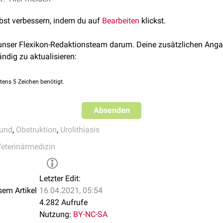
 Skrotums liegt. Perineale Urethrostomien hingegen werden reg
lbst verbessern, indem du auf
Bearbeiten
klickst.
bei Hunden.
 unser Flexikon-Redaktionsteam darum. Deine zusätzlichen Anga
ändig zu aktualisieren:
tens 5 Zeichen benötigt.
Absenden
und
,
Obstruktion
,
Urolithiasis
eterinärmedizin
Letzter Edit:
sem Artikel
16.04.2021, 05:54
4.282 Aufrufe
Nutzung:
BY-NC-SA