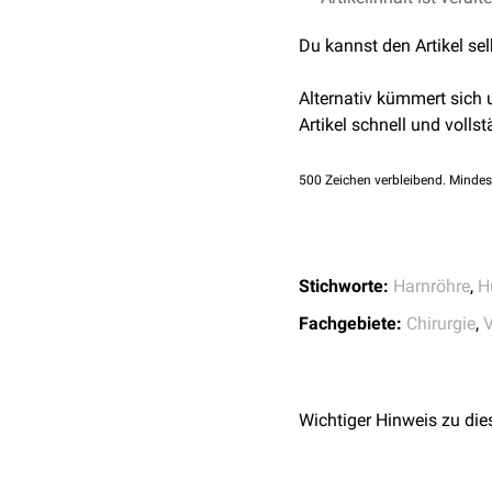
und die
Läsion
distal
des
978-3-437-57091-9
Wundinfektionen
Du kannst den Artikel se
angewendet - aber auch 
Nahtdehiszenz
Rezidive
Alternativ kümmert sich
Narbenstrikturen
Artikel schnell und vollst
500
Zeichen verbleibend. Mindes
Stichworte:
Harnröhre
,
H
Fachgebiete:
Chirurgie
,
V
Wichtiger Hinweis zu die