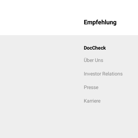
Empfehlung
DocCheck
Über Uns
Investor Relations
Presse
Karriere