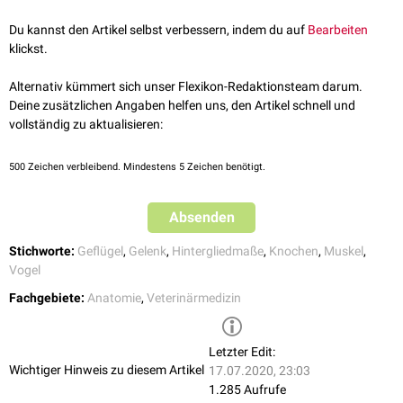
King, Anthony S. et al. Handbook of Avian Anatomy: Nomina
etwa auf Höhe der Unterschenkelmitte und trägt nur einen kleinen Teil
Anatomica Avium. Second Edition. Cambridge, Massachusetts.
bei.
Du kannst den Artikel selbst verbessern, indem du auf
Bearbeiten
Published by the Club, 1993.
klickst.
Gelenke
Über seine am
proximalen
Abschnitt befindlichen
Gelenkflächen
(Facies
Alternativ kümmert sich unser Flexikon-Redaktionsteam darum.
articularis lateralis und medialis) ist der Tibiotarsus gelenkig mit dem
Os
Deine zusätzlichen Angaben helfen uns, den Artikel schnell und
femoris
in Verbindung. An seinem distalen Anteil sind zwei Gelenkwalzen
vollständig zu aktualisieren:
(Condylus lateralis und medialis) ausgebildet, die mit dem
Tarsometatarsus
ein Gelenk bilden.
500
Zeichen verbleibend. Mindestens 5 Zeichen benötigt.
Muskeln
Absenden
Am Unterschenkel sind hauptsächlich die
Strecker
(Extensoren) und
Beuger
(Flexoren) des Intertarsalgelenks sowie der
Zehen
ausgebildet,
Stichworte:
Geflügel
,
Gelenk
,
Hintergliedmaße
,
Knochen
,
Muskel
,
die von hier aus nach distal ziehen:
Vogel
Intertarsalgelenksstrecker und Zehenbeuger
Fachgebiete:
Anatomie
,
Veterinärmedizin
Intertarsalgelenksbeuger und Zehenstrecker
Letzter Edit:
Wichtiger Hinweis zu diesem Artikel
17.07.2020, 23:03
1.285 Aufrufe