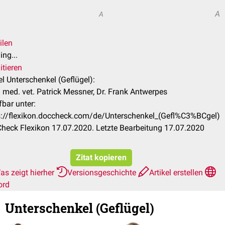
A
A
ilen
ng...
itieren
el Unterschenkel (Geflügel):
 med. vet. Patrick Messner, Dr. Frank Antwerpes
fbar unter:
s://flexikon.doccheck.com/de/Unterschenkel_(Gefl%C3%BCgel)
heck Flexikon 17.07.2020. Letzte Bearbeitung 17.07.2020
Zitat kopieren
as zeigt hierher
Versionsgeschichte
Artikel erstellen
ord
Unterschenkel (Geflügel)