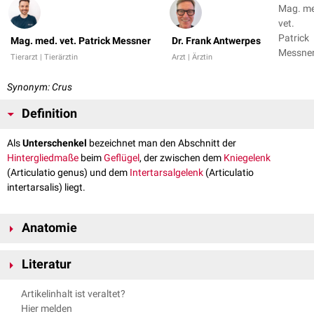
Mag. m
vet.
Patrick
Mag. med. vet. Patrick Messner
Dr. Frank Antwerpes
Messner
Tierarzt | Tierärztin
Arzt | Ärztin
Dr. Fran
Antwer
Synonym: Crus
Definition
Als
Unterschenkel
bezeichnet man den Abschnitt der
Hintergliedmaße
beim
Geflügel
, der zwischen dem
Kniegelenk
(Articulatio genus) und dem
Intertarsalgelenk
(Articulatio
intertarsalis) liegt.
Anatomie
Knochen
Literatur
Aufgrund der Verschmelzung der Tibia mit der
proximalen
Reihe der
Nickel, Richard, August Schummer, Eugen Seiferle. Band V: Geflügel.
Tarsalknochen wird die knöcherne Grundlage des Unterschenkels bei den
Artikelinhalt ist veraltet?
Parey, 2004.
Vögeln
hauptsächlich vom
Tibiotarsus
gebildet. Die kurze
Fibula
endet
Hier melden