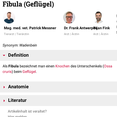
Fibula (Geflügel)
Mag. med. vet. Patrick Messner
Dr. Frank Antwerpes
Bijan Fink
Tierarzt | Tierärztin
Arzt | Ärztin
Arzt | Ärztin
Synonym: Wadenbein
Definition
Als
Fibula
bezeichnet man einen
Knochen
des Unterschenkels (
Ossa
cruris
) beim
Geflügel
.
Anatomie
An der Fibula kann ein breiter Wadenbeinkopf (Caput fibulae) und ein
Literatur
spitz auslaufender, sich reduzierender Körper (Corpus fibulae)
beschrieben werden. Am Caput fibulae sind zwei
Gelenkflächen
Nickel, Richard, August Schummer, Eugen Seiferle. Band V: Geflügel.
Artikelinhalt ist veraltet?
ausgebildet (Facies articularis femoralis und Facies articularis tibialis),
Parey, 2004.
Hier melden