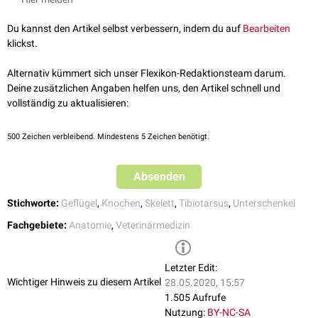
die zur
Artikulation
mit dem
Os femoris
und dem
Tibiotarsus
dienen.
King, Anthony S. et al. Handbook of Avian Anatomy: Nomina
Das Corpus fibulae endet in etwa auf halber Höhe des Tibiotarsus mit
Anatomica Avium. Second Edition. Cambridge, Massachusetts.
Du kannst den Artikel selbst verbessern, indem du auf
Bearbeiten
einer spitz auslaufenden Spina fibulae.
Published by the Club, 1993.
klickst.
Abschnit
Knochenstruktur
Alternativ kümmert sich unser Flexikon-Redaktionsteam darum.
Deine zusätzlichen Angaben helfen uns, den Artikel schnell und
Facies articularis femoralis
vollständig zu aktualisieren:
Facies articularis tibialis
Caput fibulae
Fovea musculi poplitei
Tuberositas ligamenti collateralis lateralis
500
Zeichen verbleibend. Mindestens 5 Zeichen benötigt.
Crista articularis tibialis
Absenden
Corpus fibulae
Tuberculum musculi iliofibularis
Stichworte:
Geflügel
,
Knochen
,
Skelett
,
Tibiotarsus
,
Unterschenkel
Spina fibulae
Fachgebiete:
Anatomie
,
Veterinärmedizin
Letzter Edit:
Wichtiger Hinweis zu diesem Artikel
28.05.2020, 15:57
1.505 Aufrufe
Nutzung:
BY-NC-SA