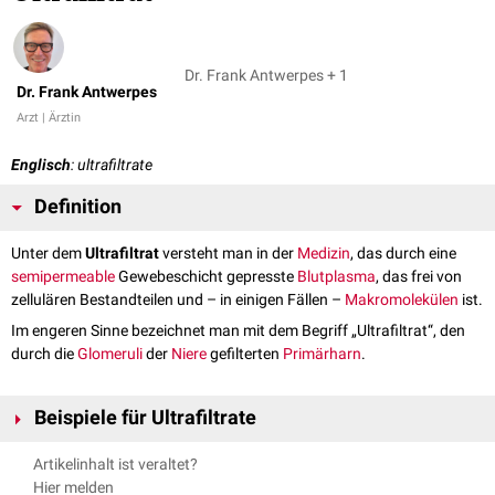
Dr. Frank Antwerpes + 1
Dr. Frank Antwerpes
Arzt | Ärztin
Englisch
: ultrafiltrate
Definition
Unter dem
Ultrafiltrat
versteht man in der
Medizin
, das durch eine
semipermeable
Gewebeschicht gepresste
Blutplasma
, das frei von
zellulären Bestandteilen und – in einigen Fällen –
Makromolekülen
ist.
Im engeren Sinne bezeichnet man mit dem Begriff „Ultrafiltrat“, den
durch die
Glomeruli
der
Niere
gefilterten
Primärharn
.
Beispiele für Ultrafiltrate
Perilymphe
Artikelinhalt ist veraltet?
Glomerulusfiltrat
(Primärharn)
Hier melden