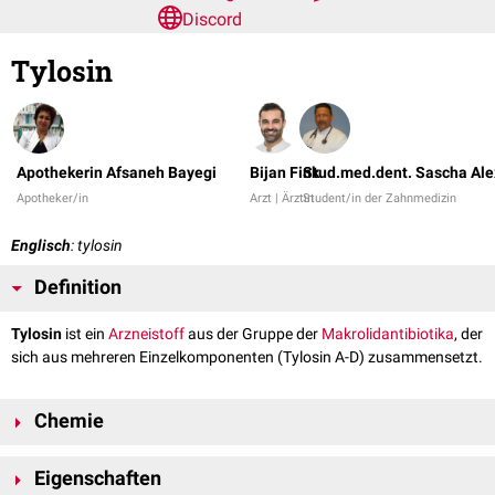
Discord
Tylosin
Apothekerin Afsaneh Bayegi
Bijan Fink
Stud.med.dent. Sascha Ale
Apotheker/in
Arzt | Ärztin
Student/in der Zahnmedizin
Englisch
: tylosin
Definition
Tylosin
ist ein
Arzneistoff
aus der Gruppe der
Makrolidantibiotika
, der
sich aus mehreren Einzelkomponenten (Tylosin A-D) zusammensetzt.
Chemie
Tylosin A hat die
Summenformel
C
H
N
O
. Das Molekül besteht aus
46
77
17
Eigenschaften
einen zentralen
Lactonring
mit 16 Atomen, der
glykosidisch
mit den