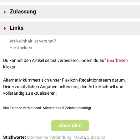
Monosacchariden
Mycinose
,
Mycaminose
und
Mycarose
verbunden ist.
Tylosin ist bei
Zimmertemperatur
ein
Feststoff
, der als fast weißes bis
Der
Schmelzpunkt
Zulassung
wird in der Literatur mit 128 - 135 °C angegeben. Die
schwach gelbes
Pulver
vorliegt. Es wird aus Kulturen von
Streptomyces
Substanz ist schwer löslich in
Wasser
, leicht löslich in
Dichlormethan
und
fradiae
gewonnen.
Tylosin ist zur Zeit (2020) nur in der
Veterinärmedizin
zugelassen. Eine
-1
absolutem
Ethanol
. Tylosin hat eine molare
Masse
von 916,11 g·
mol
.
Links
Anwendung zur Therapie des
Morbus Crohn
wird geprüft.
PubChem
:
5280440
Artikelinhalt ist veraltet?
MeSH
:
68015645
Hier melden
Du kannst den Artikel selbst verbessern, indem du auf
Bearbeiten
klickst.
Alternativ kümmert sich unser Flexikon-Redaktionsteam darum.
Deine zusätzlichen Angaben helfen uns, den Artikel schnell und
vollständig zu aktualisieren:
500
Zeichen verbleibend. Mindestens 5 Zeichen benötigt.
Absenden
Stichworte:
Chemische Verbindung
,
MeSH
,
Substanz