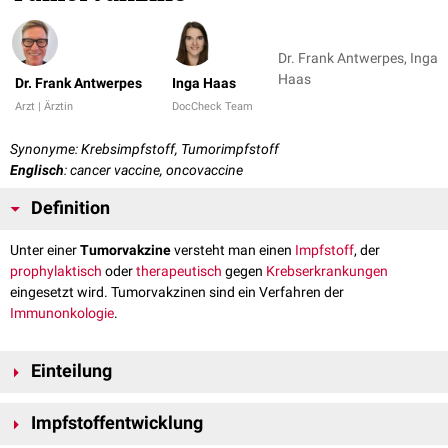
Dr. Frank Antwerpes, Inga
Haas
Dr. Frank Antwerpes
Inga Haas
Arzt | Ärztin
DocCheck Team
Synonyme: Krebsimpfstoff, Tumorimpfstoff
Englisch
: cancer vaccine, oncovaccine
Definition
Unter einer
Tumorvakzine
versteht man einen
Impfstoff
, der
prophylaktisch
oder
therapeutisch
gegen
Krebserkrankungen
eingesetzt wird. Tumorvakzinen sind ein Verfahren der
Immunonkologie
.
Einteilung
Prophylaktische Tumorvakzinen
Impfstoffentwicklung
Prophylaktische Tumorvakzinen dienen der Prävention einer
malignen