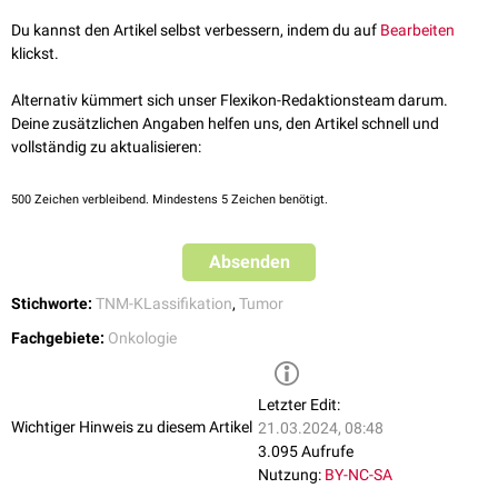
Tis -
Carcinoma in situ
T1 - < 2
cm
Du kannst den Artikel selbst verbessern, indem du auf
Bearbeiten
T1 - bis 0,1 cm (
Mikroläsion
)
klickst.
T1a - 0,1 bis 0,5 cm
T1b - 0,5 bis 1 cm
Alternativ kümmert sich unser Flexikon-Redaktionsteam darum.
T1c - 1 bis 2 cm
Deine zusätzlichen Angaben helfen uns, den Artikel schnell und
T2 - 2 bis 5 cm
vollständig zu aktualisieren:
T3 - > 5 cm
T4 - Infiltration der
Brustwand
bzw. der
Haut
500
Zeichen verbleibend. Mindestens 5 Zeichen benötigt.
T4a - Brustwand
T4b -
Ulzerationen
und
Ödeme
der Haut
Absenden
T4c - Kombination aus 4a and 4b
T4d -
Inflammatorisches Mammakarzinom
(Sonderform)
Stichworte:
TNM-KLassifikation
,
Tumor
Fachgebiete:
Onkologie
Letzter Edit:
Wichtiger Hinweis zu diesem Artikel
21.03.2024, 08:48
3.095 Aufrufe
Nutzung:
BY-NC-SA