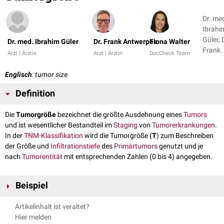
Dr. me
Ibrahi
Güler, 
Dr. med. Ibrahim Güler
Dr. Frank Antwerpes
Fiona Walter
Frank
Arzt | Ärztin
Arzt | Ärztin
DocCheck Team
Antwe
+ 1
Englisch
: tumor size
Definition
Die
Tumorgröße
bezeichnet die größte Ausdehnung eines
Tumors
und ist wesentlicher Bestandteil im
Staging
von
Tumorerkrankungen
.
In der
TNM-Klassifikation
wird die Tumorgröße (
T
) zum Beschreiben
der Größe und
Infiltrationstiefe
des
Primärtumors
genutzt und je
nach
Tumorentität
mit entsprechenden Zahlen (0 bis 4) angegeben.
Beispiel
Beispiel für die Angabe der Tumorgröße anhand des
Mammakarzinoms
:
Artikelinhalt ist veraltet?
T0 - Kein Primärtumor gefunden
Hier melden