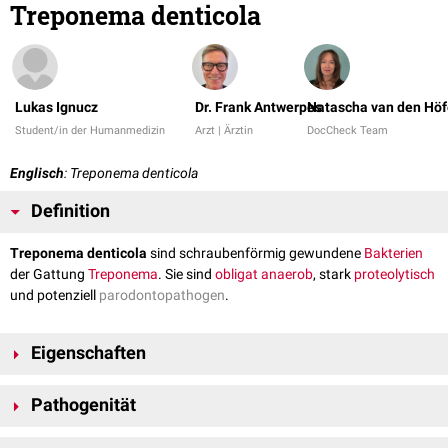
Treponema denticola
Lukas Ignucz
Dr. Frank Antwerpes
Natascha van den Höf
Student/in der Humanmedizin
Arzt | Ärztin
DocCheck Team
Englisch
: Treponema denticola
Definition
Treponema denticola
sind schraubenförmig gewundene
Bakterien
der Gattung
Treponema
. Sie sind
ob­li­gat
anae­ro­b
, stark
pro­teo­lytisch
und potenziell
parodontopathogen
.
Eigenschaften
Das
Genom
von Treponema denticolae umfasst rund 2,8
MBp
und ist
Pathogenität
damit mehr als doppelt so groß wie das von
Treponema pallidum
. Im
Periplasma
bildet der Erreger dicht organsierte
Flagellen
aus, die ihm
Treponema denticola ist mit
Parodontitis
und
nekrotisierender