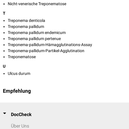
Nicht-venerische Treponematose
T
Treponema denticola
Treponema pallidum
Treponema pallidum endemicum
Treponema pallidum pertenue
Treponema-pallidum-Hämagglutinations-Assay
Treponema-pallidum-Partikel-Agglutination
Treponematose
U
Ulcus durum
Empfehlung
DocCheck
Über Uns