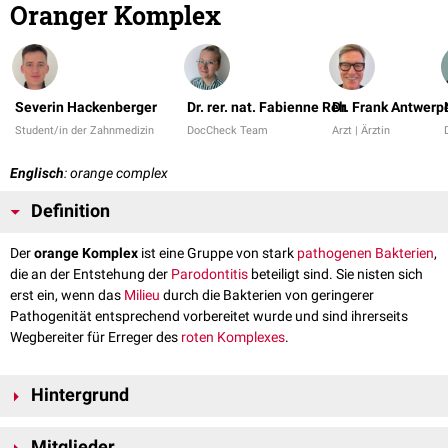
Oranger Komplex
Severin Hackenberger
Dr. rer. nat. Fabienne Reh
Dr. Frank Antwerp
Student/in der Zahnmedizin
DocCheck Team
Arzt | Ärztin
Englisch
: orange complex
Definition
Der
orange Komplex
ist eine Gruppe von stark
pathogenen
Bakterien
,
die an der Entstehung der
Parodontitis
beteiligt sind. Sie nisten sich
erst ein, wenn das
Milieu
durch die Bakterien von geringerer
Pathogenität entsprechend vorbereitet wurde und sind ihrerseits
Wegbereiter für Erreger des
roten Komplexes
.
Hintergrund
Die Gliederung von parodontalpathogenen Erregern in verschiedene
Mitglieder