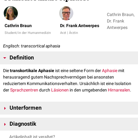
Cathrin Braun,
Dr. Frank
Cathrin Braun
Dr. Frank Antwerpes
Antwerpes
Student/in der Humanmedizin
Arzt | Ärztin
Englisch: transcortical aphasia
Definition
Die
transkortikale Aphasie
ist eine seltene Form der
Aphasie
mit
herausragend gutem Nachsprechvermögen bei ansonsten
reduziertem Kommunikationsverhalten. Ursächlich ist eine Isolation
der
Sprachzentren
durch
Läsionen
in den umgebenden
Hirnarealen
.
Unterformen
Transkortikal-motorische Aphasie
Diagnostik
Typischer Läsionsort ist der
Frontallappen
anterior des
Broca-Areals
Mithilfe des
Aachener Aphasie-Tests
(AAT) kann sowohl eine allgemeine
bzw. der
supplementärmotorische Cortex
. Charakteristisch ist eine
Artikelinhalt ist veraltet?