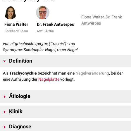
Fiona Walter, Dr. Frank
Antwerpes
Fiona Walter
Dr. Frank Antwerpes
DocCheck Team
Arzt | Ärztin
von altgriechisch: τραχύς ("trachis") - rau
Synonyme: Sandpapier-Nagel, rauer Nagel
Definition
Als
Trachyonychie
bezeichnet man eine
Nagelveränderung
, bei der
eine Aufrauung der
Nagelplatte
vorliegt.
Ätiologie
Die Trachyonychie kann durch eine permanente
chemische
oder
Klinik
traumatische
Reizung des Nagels ausgelöst werden oder im Rahmen
von verschiedenen
Hauterkrankungen
auftreten. Häufige assoziierte
Die Trachyonychie tritt am häufigsten bei
Kindern
auf. Die Nägel
Hauterkrankungen sind beispielsweise:
Diagnose
erscheinen wie mit Sandpapier aufgeraut. Auf der Nageloberfläche