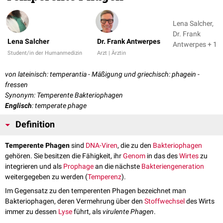
Lena Salcher,
Dr. Frank
Lena Salcher
Dr. Frank Antwerpes
Antwerpes + 1
Student/in der Humanmedizin
Arzt | Ärztin
von lateinisch: temperantia - Mäßigung und griechisch: phagein -
fressen
Synonym: Temperente Bakteriophagen
Englisch
: temperate phage
Definition
Temperente Phagen
sind
DNA-Viren
, die zu den
Bakteriophagen
gehören. Sie besitzen die Fähigkeit, ihr
Genom
in das des
Wirtes
zu
integrieren und als
Prophage
an die nächste
Bakteriengeneration
weitergegeben zu werden (
Temperenz
).
Im Gegensatz zu den temperenten Phagen bezeichnet man
Bakteriophagen, deren Vermehrung über den
Stoffwechsel
des Wirts
immer zu dessen
Lyse
führt, als
virulente Phagen
.