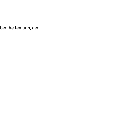
s
temperente
Viren.
ben helfen uns, den