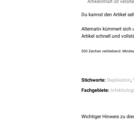
Viren
Artikelinhalt ist veralt
, die ihre DNA in da
Du kannst den Artikel se
Alternativ kümmert sich
Artikel schnell und vollst
500
Zeichen verbleibend. Mindes
Stichworte:
Replikation
,
Fachgebiete:
Infektiolog
Wichtiger Hinweis zu die