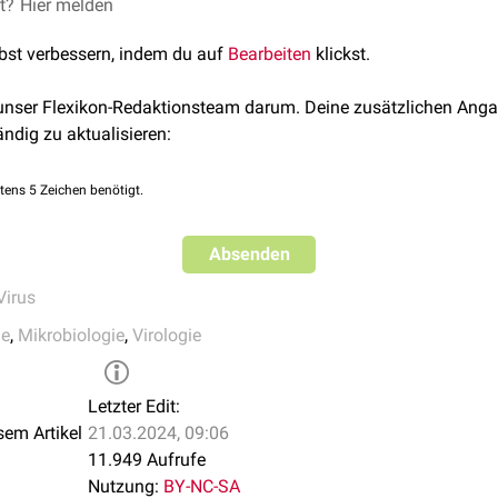
et?
s
Genom
Hier melden
eines Bakteriums einbauen können, bezeichnet man al
lbst verbessern, indem du auf
Bearbeiten
klickst.
 unser Flexikon-Redaktionsteam darum. Deine zusätzlichen Anga
ändig zu aktualisieren:
tens 5 Zeichen benötigt.
Absenden
Virus
ie
,
Mikrobiologie
,
Virologie
Letzter Edit:
sem Artikel
21.03.2024, 09:06
11.949 Aufrufe
Nutzung:
BY-NC-SA