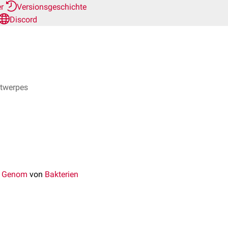
er
Versionsgeschichte
Discord
ntwerpes
s
Genom
von
Bakterien