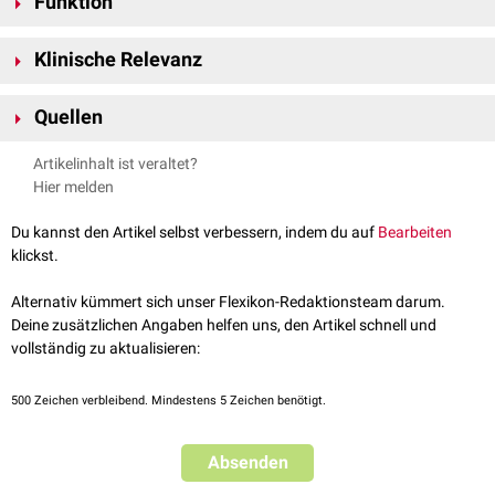
Funktion
14q12
kodiert
.
TIN2 verbindet als Adapterprotein die
Proteine
TRF1
,
TRF2
und
Klinische Relevanz
TPP1
/
POT1
und stabilisiert den gesamten Shelterin-Komplex. Es ist
somit essentiell für dessen strukturelle Integrität.
Mutationen
des Gens TIN2 sind mit dem
Revesz-Syndrom
und
Quellen
Dyskeratosis congenita
assoziiert.
GeneCards;
TINF2Gene
; abgerufen am 14.11.2024
Artikelinhalt ist veraltet?
Mir SM et al.;
Shelterin Complex at Telomeres: Implications in Ageing
Hier melden
. Clin Interv Aging. 2020 Jun 3;15:827-839. doi:
10.2147/CIA.S256425. PMID: 32581523; PMCID: PMC7276337.
Du kannst den Artikel selbst verbessern, indem du auf
Bearbeiten
klickst.
Alternativ kümmert sich unser Flexikon-Redaktionsteam darum.
Deine zusätzlichen Angaben helfen uns, den Artikel schnell und
vollständig zu aktualisieren:
500
Zeichen verbleibend. Mindestens 5 Zeichen benötigt.
Absenden