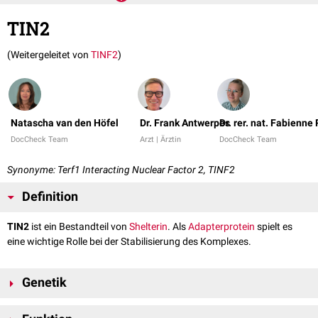
TIN2
(Weitergeleitet von
TINF2
)
Natascha van den Höfel
Dr. Frank Antwerpes
Dr. rer. nat. Fabienne
DocCheck Team
Arzt | Ärztin
DocCheck Team
Synonyme: Terf1 Interacting Nuclear Factor 2, TINF2
Definition
TIN2
ist ein Bestandteil von
Shelterin
. Als
Adapterprotein
spielt es
eine wichtige Rolle bei der Stabilisierung des Komplexes.
Genetik
TIN2 wird durch das gleichnamige
Gen
auf
Chromosom 14
am
Genlokus