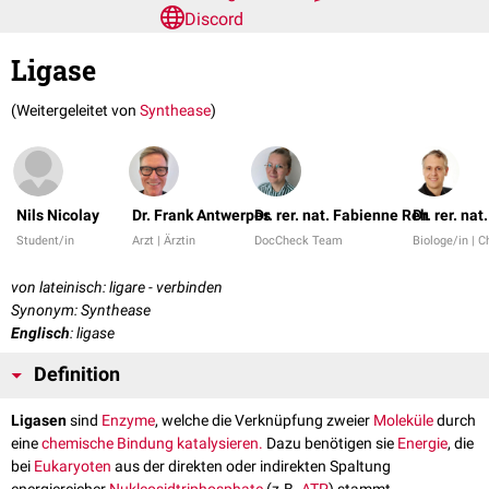
Discord
Ligase
(Weitergeleitet von
Synthease
)
Nils Nicolay
Dr. Frank Antwerpes
Dr. rer. nat. Fabienne Reh
Dr. rer. na
Student/in
Arzt | Ärztin
DocCheck Team
Biologe/in | 
von lateinisch: ligare - verbinden
Synonym: Synthease
Englisch
: ligase
Definition
Ligasen
sind
Enzyme
, welche die Verknüpfung zweier
Moleküle
durch
eine
chemische Bindung
katalysieren.
Dazu benötigen sie
Energie
, die
bei
Eukaryoten
aus der direkten oder indirekten Spaltung