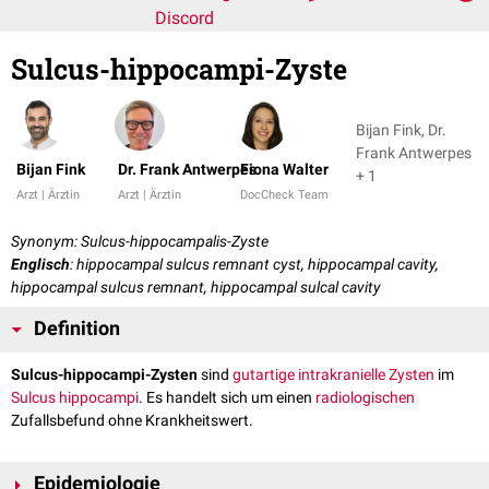
Discord
Sulcus-hippocampi-Zyste
Bijan Fink, Dr.
Frank Antwerpes
Bijan Fink
Dr. Frank Antwerpes
Fiona Walter
+ 1
Arzt | Ärztin
Arzt | Ärztin
DocCheck Team
Synonym: Sulcus-hippocampalis-Zyste
Englisch
: hippocampal sulcus remnant cyst, hippocampal cavity,
hippocampal sulcus remnant, hippocampal sulcal cavity
Definition
Sulcus-hippocampi-Zysten
sind
gutartige
intrakranielle
Zysten
im
Sulcus hippocampi
. Es handelt sich um einen
radiologischen
Zufallsbefund ohne Krankheitswert.
Epidemiologie