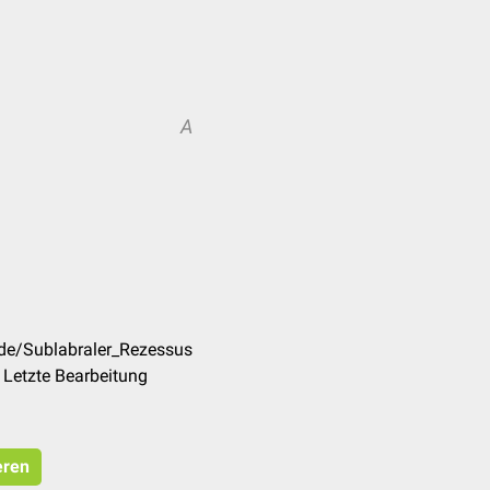
A
/de/Sublabraler_Rezessus
 Letzte Bearbeitung
eren