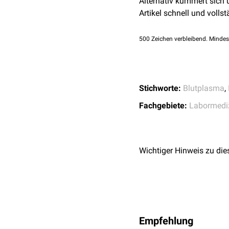
Alternativ kümmert sich
vernachlässigbar ist. Di
Artikel schnell und vollst
500
Zeichen verbleibend. Mindes
Stichworte:
Blutplasma
,
Fachgebiete:
Labormedi
Wichtiger Hinweis zu die
Empfehlung