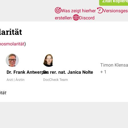
Zitat kopier
Was zeigt hierher
Versionsges
erstellen
Discord
arität
osmolarität
)
Timon Klensa
+ 1
Dr. Frank Antwerpes
Dr. rer. nat. Janica Nolte
Arzt | Ärztin
DocCheck Team
tät