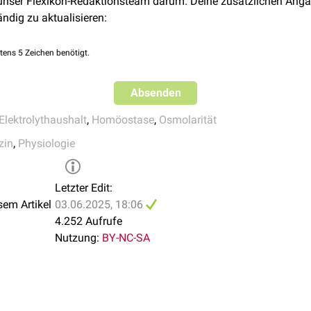
 unser Flexikon-Redaktionsteam darum. Deine zusätzlichen Anga
e Konzentration der gelösten Stoffe ist im Plasma und im Serum
ändig zu aktualisieren:
tens 5 Zeichen benötigt.
Absenden
Elektrolythaushalt
,
Homöostase
,
Osmolarität
zin
,
Physiologie
Letzter Edit:
sem Artikel
03.06.2025, 18:06
4.252 Aufrufe
Nutzung:
BY-NC-SA