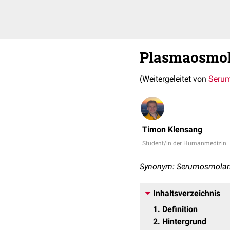
Plasmaosmol
(Weitergeleitet von
Serum
Timon Klensang
Student/in der Humanmedizin
Synonym: Serumosmolari
Inhaltsverzeichnis
1
Definition
2
Hintergrund