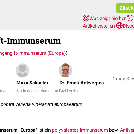
Zitat 
Was zeigt hierher
Artikel erstellen
Disc
ft-Immunserum
ngengift-Immunserum (Europa)
)
Maxx Schuster
Dr. Frank Antwerpes
er/in
Student/in der Humanmedizin
Arzt | Ärztin
contra venena viperarum europaearum
unserum "Europa"
ist ein
polyvalentes
Immunserum
bzw.
Antive