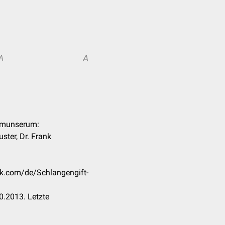
A
A
Immunserum:
ter, Dr. Frank
ck.com/de/Schlangengift-
0.2013. Letzte