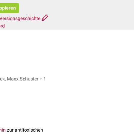
kopieren
Versionsgeschichte
ord
Danny Siwek, Maxx Schuster + 1
nin
zur antitoxischen