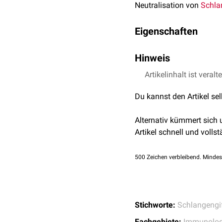
Neutralisation von
Schla
Eigenschaften
Das Antivenin ist eine 
Hinweis
Blutserum herausfraktion
berus
(
Kreuzotter
),
Viper
In Deutschland ist in fre
Artikelinhalt ist veralt
einigen Beständen der A
Du kannst den Artikel se
lebensgefährlich. Das Ri
selbst. Vor Gabe des Im
Alternativ kümmert sich
Artikel schnell und vollst
500
Zeichen verbleibend. Mindes
Stichworte:
Schlangengi
Fachgebiete:
Immunolog